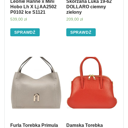
Leonie Hanne x Mini
Skórzana Luka 19-62
Hobo Lh X Lj AA2502
DOLLARO ciemny
P0102 Ice S1121
zielony
539,00
zł
209,00
zł
SPRAWDŹ
SPRAWDŹ
Furla Torebka Primula
Damska Torebka