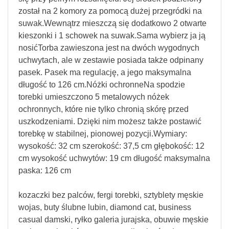
został na 2 komory za pomocą dużej przegródki na
suwak.Wewnątrz mieszczą się dodatkowo 2 otwarte
kieszonki i 1 schowek na suwak.Sama wybierz ja ją
nosićTorba zawieszona jest na dwóch wygodnych
uchwytach, ale w zestawie posiada także odpinany
pasek. Pasek ma regulację, a jego maksymalna
długość to 126 cm.Nóżki ochronneNa spodzie
torebki umieszczono 5 metalowych nóżek
ochronnych, które nie tylko chronią skórę przed
uszkodzeniami. Dzięki nim możesz także postawić
torebkę w stabilnej, pionowej pozycji.Wymiary:
wysokość: 32 cm szerokość: 37,5 cm głębokość: 12
cm wysokość uchwytów: 19 cm długość maksymalna
paska: 126 cm
kozaczki bez palców, fergi torebki, sztyblety męskie
wojas, buty ślubne lubin, diamond cat, business
casual damski, ryłko galeria jurajska, obuwie męskie