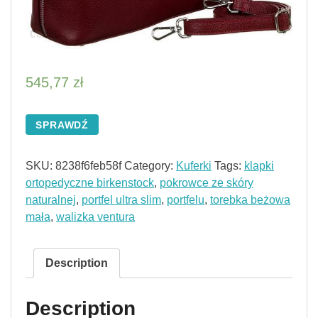
545,77
zł
SPRAWDŹ
SKU:
8238f6feb58f
Category:
Kuferki
Tags:
klapki
ortopedyczne birkenstock
,
pokrowce ze skóry
naturalnej
,
portfel ultra slim
,
portfelu
,
torebka beżowa
mała
,
walizka ventura
Description
Description