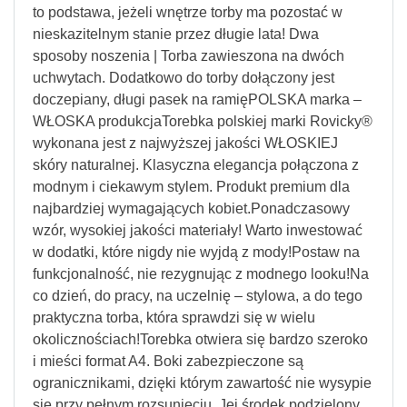
to podstawa, jeżeli wnętrze torby ma pozostać w
nieskazitelnym stanie przez długie lata! Dwa
sposoby noszenia | Torba zawieszona na dwóch
uchwytach. Dodatkowo do torby dołączony jest
doczepiany, długi pasek na ramięPOLSKA marka –
WŁOSKA produkcjaTorebka polskiej marki Rovicky®
wykonana jest z najwyższej jakości WŁOSKIEJ
skóry naturalnej. Klasyczna elegancja połączona z
modnym i ciekawym stylem. Produkt premium dla
najbardziej wymagających kobiet.Ponadczasowy
wzór, wysokiej jakości materiały! Warto inwestować
w dodatki, które nigdy nie wyjdą z mody!Postaw na
funkcjonalność, nie rezygnując z modnego looku!Na
co dzień, do pracy, na uczelnię – stylowa, a do tego
praktyczna torba, która sprawdzi się w wielu
okolicznościach!Torebka otwiera się bardzo szeroko
i mieści format A4. Boki zabezpieczone są
ogranicznikami, dzięki którym zawartość nie wysypie
się przy pełnym rozsunięciu. Jej środek podzielony