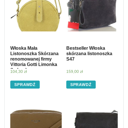
Włoska Mała
Bestseller Włoska
Listonoszka Skórzana
skórzana listonoszka
renomowanej firmy
S47
Vittoria Gotti Limonka
(kolory)
104,30
zł
159,00
zł
SPRAWDŹ
SPRAWDŹ