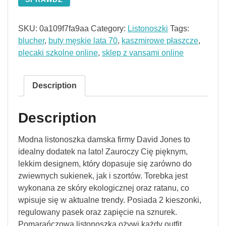
SKU:
0a109f7fa9aa
Category:
Listonoszki
Tags:
blucher
,
buty męskie lata 70
,
kaszmirowe płaszcze
,
plecaki szkolne online
,
sklep z vansami online
Description
Description
Modna listonoszka damska firmy David Jones to
idealny dodatek na lato! Zauroczy Cię pięknym,
lekkim designem, który dopasuje się zarówno do
zwiewnych sukienek, jak i szortów. Torebka jest
wykonana ze skóry ekologicznej oraz ratanu, co
wpisuje się w aktualne trendy. Posiada 2 kieszonki,
regulowany pasek oraz zapięcie na sznurek.
Pomarańczowa listonoszka ożywi każdy outfit….