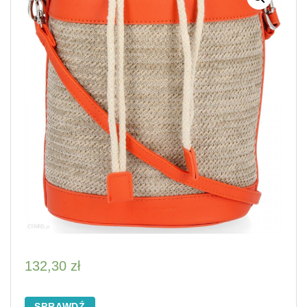
132,30
zł
SPRAWDŹ