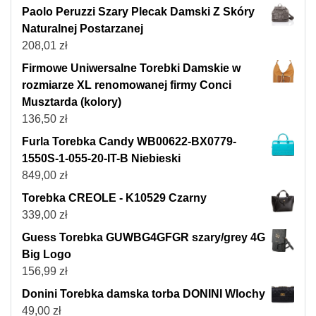
Paolo Peruzzi Szary Plecak Damski Z Skóry
Naturalnej Postarzanej
208,01
zł
Firmowe Uniwersalne Torebki Damskie w
rozmiarze XL renomowanej firmy Conci
Musztarda (kolory)
136,50
zł
Furla Torebka Candy WB00622-BX0779-
1550S-1-055-20-IT-B Niebieski
849,00
zł
Torebka CREOLE - K10529 Czarny
339,00
zł
Guess Torebka GUWBG4GFGR szary/grey 4G
Big Logo
156,99
zł
Donini Torebka damska torba DONINI Wlochy
49,00
zł