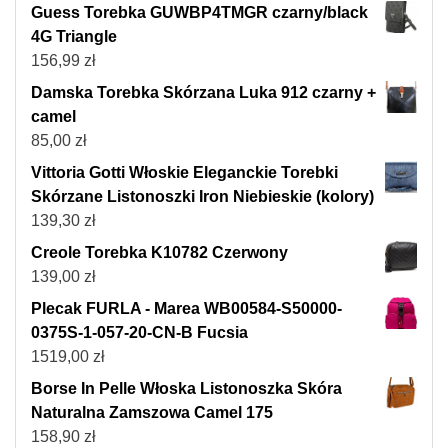
Guess Torebka GUWBP4TMGR czarny/black
4G Triangle
156,99
zł
Damska Torebka Skórzana Luka 912 czarny +
camel
85,00
zł
Vittoria Gotti Włoskie Eleganckie Torebki
Skórzane Listonoszki Iron Niebieskie (kolory)
139,30
zł
Creole Torebka K10782 Czerwony
139,00
zł
Plecak FURLA - Marea WB00584-S50000-
0375S-1-057-20-CN-B Fucsia
1519,00
zł
Borse In Pelle Włoska Listonoszka Skóra
Naturalna Zamszowa Camel 175
158,90
zł