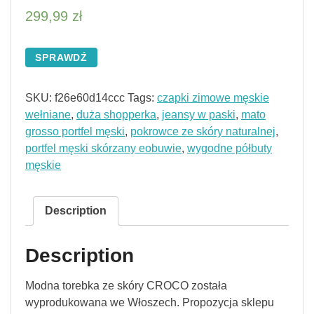
299,99
zł
SPRAWDŹ
SKU:
f26e60d14ccc
Tags:
czapki zimowe męskie
wełniane
,
duża shopperka
,
jeansy w paski
,
mato
grosso portfel męski
,
pokrowce ze skóry naturalnej
,
portfel męski skórzany eobuwie
,
wygodne półbuty
męskie
Description
Description
Modna torebka ze skóry CROCO została
wyprodukowana we Włoszech. Propozycja sklepu