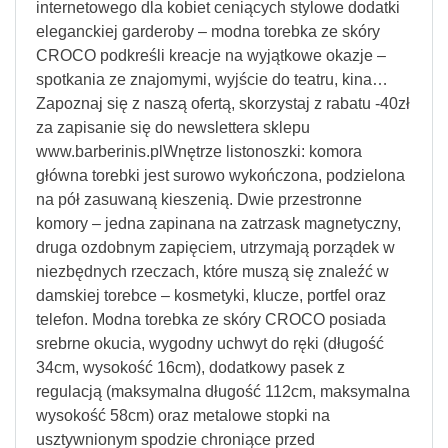
internetowego dla kobiet ceniących stylowe dodatki
eleganckiej garderoby – modna torebka ze skóry
CROCO podkreśli kreacje na wyjątkowe okazje –
spotkania ze znajomymi, wyjście do teatru, kina…
Zapoznaj się z naszą ofertą, skorzystaj z rabatu -40zł
za zapisanie się do newslettera sklepu
www.barberinis.plWnętrze listonoszki: komora
główna torebki jest surowo wykończona, podzielona
na pół zasuwaną kieszenią. Dwie przestronne
komory – jedna zapinana na zatrzask magnetyczny,
druga ozdobnym zapięciem, utrzymają porządek w
niezbędnych rzeczach, które muszą się znaleźć w
damskiej torebce – kosmetyki, klucze, portfel oraz
telefon. Modna torebka ze skóry CROCO posiada
srebrne okucia, wygodny uchwyt do ręki (długość
34cm, wysokość 16cm), dodatkowy pasek z
regulacją (maksymalna długość 112cm, maksymalna
wysokość 58cm) oraz metalowe stopki na
usztywnionym spodzie chroniące przed