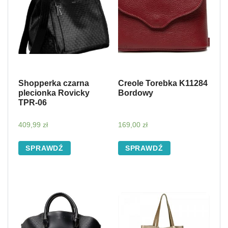
Shopperka czarna
Creole Torebka K11284
plecionka Rovicky
Bordowy
TPR-06
409,99
zł
169,00
zł
SPRAWDŹ
SPRAWDŹ