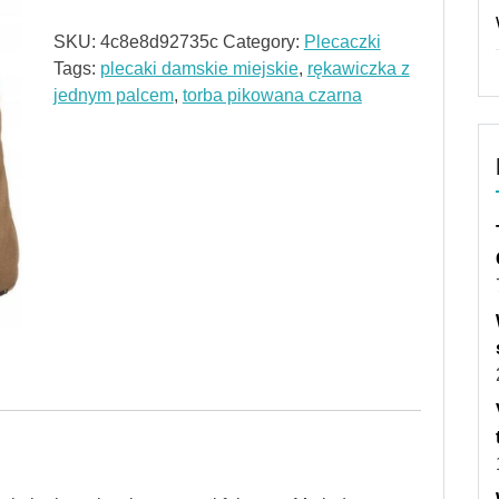
SKU:
4c8e8d92735c
Category:
Plecaczki
Tags:
plecaki damskie miejskie
,
rękawiczka z
jednym palcem
,
torba pikowana czarna