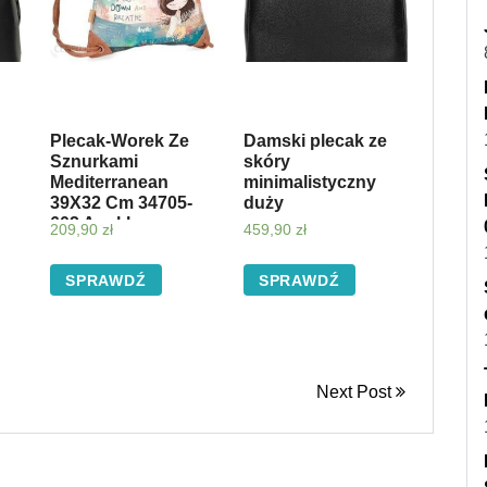
Plecak-Worek Ze
Damski plecak ze
Sznurkami
skóry
Mediterranean
minimalistyczny
39X32 Cm 34705-
duży
602 Anekke
209,90
zł
459,90
zł
SPRAWDŹ
SPRAWDŹ
Next Post