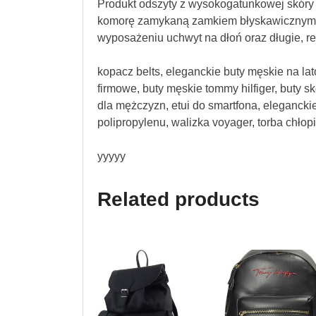
Produkt odszyty z wysokogatunkowej skóry 
komorę zamykaną zamkiem błyskawicznym,
wyposażeniu uchwyt na dłoń oraz długie, re
kopacz belts, eleganckie buty męskie na lat
firmowe, buty męskie tommy hilfiger, buty s
dla mężczyzn, etui do smartfona, elegancki
polipropylenu, walizka voyager, torba chłop
yyyyy
Related products