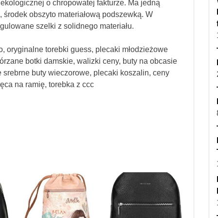
ekologicznej o chropowatej fakturze. Ma jedną
 środek obszyto materiałową podszewką. W
gulowane szelki z solidnego materiału.
o, oryginalne torebki guess, plecaki młodzieżowe
kórzane botki damskie, walizki ceny, buty na obcasie
e srebrne buty wieczorowe, plecaki koszalin, ceny
ięca na ramię, torebka z ccc