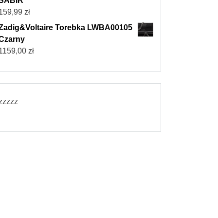
SABIR
159,99
zł
Zadig&Voltaire Torebka LWBA00105
Czarny
1159,00
zł
zzzzz