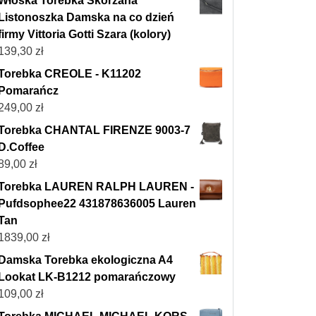
Włoska Torebka Skórzana
Listonoszka Damska na co dzień
firmy Vittoria Gotti Szara (kolory)
139,30
zł
Torebka CREOLE - K11202
Pomarańcz
249,00
zł
Torebka CHANTAL FIRENZE 9003-7
D.Coffee
89,00
zł
Torebka LAUREN RALPH LAUREN -
Pufdsophee22 431878636005 Lauren
Tan
1839,00
zł
Damska Torebka ekologiczna A4
Lookat LK-B1212 pomarańczowy
109,00
zł