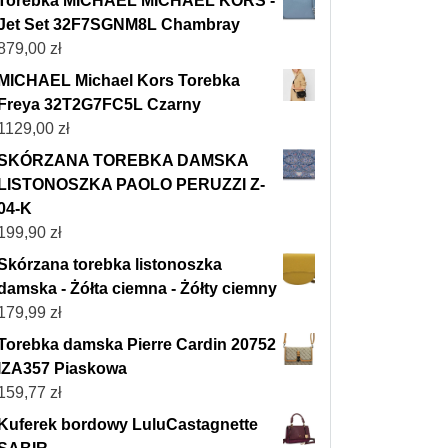
Torebka MICHAEL MICHAEL KORS -
Jet Set 32F7SGNM8L Chambray
879,00
zł
MICHAEL Michael Kors Torebka
Freya 32T2G7FC5L Czarny
1129,00
zł
SKÓRZANA TOREBKA DAMSKA
LISTONOSZKA PAOLO PERUZZI Z-
04-K
199,90
zł
Skórzana torebka listonoszka
damska - Żółta ciemna - Żółty ciemny
179,99
zł
Torebka damska Pierre Cardin 20752
IZA357 Piaskowa
159,77
zł
Kuferek bordowy LuluCastagnette