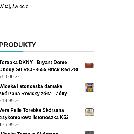
Witaj, świecie!
PRODUKTY
Torebka DKNY - Bryant-Dome
Cbody-Su R83E3655 Brick Red Z8I
799,00
zł
Włoska listonoszka damska
skórzana Rovicky żółta - Żółty
219,99
zł
Vera Pelle Torebka Skórzana
trzykomorowa listonoszka K53
175,99
zł