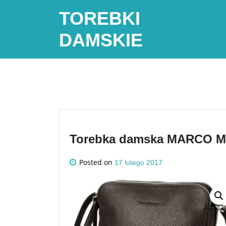
Skip
TOREBKI
to
content
DAMSKIE
Torebka damska MARCO MA
Posted on
17 lutego 2017