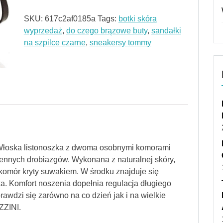
SKU:
617c2af0185a
Tags:
botki skóra
wyprzedaż
,
do czego brązowe buty
,
sandałki
na szpilce czarne
,
sneakersy tommy
!Włoska listonoszka z dwoma osobnymi komorami
ennych drobiazgów. Wykonana z naturalnej skóry,
komór kryty suwakiem. W środku znajduje się
a. Komfort noszenia dopełnia regulacja długiego
rawdzi się zarówno na co dzień jak i na wielkie
ZZINI.