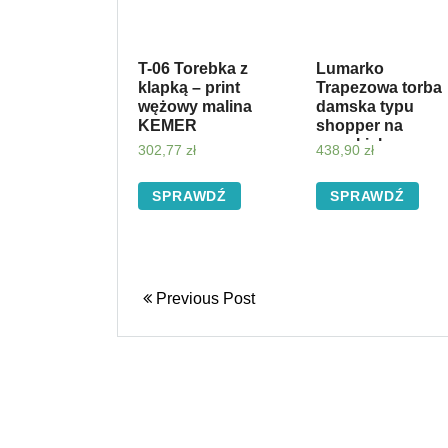
T-06 Torebka z
Lumarko
klapką – print
Trapezowa torba
wężowy malina
damska typu
KEMER
shopper na
wysokich
302,77
zł
438,90
zł
uchwytach !
SPRAWDŹ
SPRAWDŹ
Previous Post