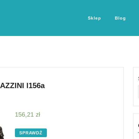
Sklep
Blog
ZZINI l156a
156,21
zł
SPRAWDŹ