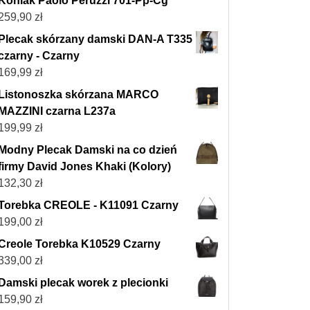
Koniak Paolo Peruzzi 701-Pp-Cg
259,90
zł
Plecak skórzany damski DAN-A T335
czarny - Czarny
169,99
zł
Listonoszka skórzana MARCO
MAZZINI czarna L237a
199,99
zł
Modny Plecak Damski na co dzień
firmy David Jones Khaki (Kolory)
132,30
zł
Torebka CREOLE - K11091 Czarny
199,00
zł
Creole Torebka K10529 Czarny
339,00
zł
Damski plecak worek z plecionki
159,90
zł