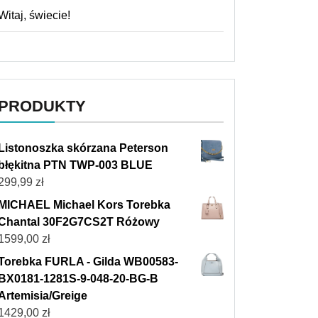
Witaj, świecie!
PRODUKTY
Listonoszka skórzana Peterson
błękitna PTN TWP-003 BLUE
299,99
zł
MICHAEL Michael Kors Torebka
Chantal 30F2G7CS2T Różowy
1599,00
zł
Torebka FURLA - Gilda WB00583-
BX0181-1281S-9-048-20-BG-B
Artemisia/Greige
1429,00
zł