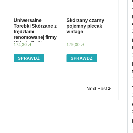
Uniwersalne
Skórzany czarny
Torebki Skórzane z
pojemny plecak
frędzlami
vintage
renomowanej firmy
Vittoria Gotti
174,30
zł
179,00
zł
Musztarda (kolory)
SPRAWDŹ
SPRAWDŹ
Next Post