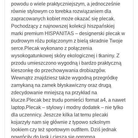
powodu o wiele praktyczniejszym, a jednocześnie
równie stylowym co torebka rozwiązaniem dla
zapracowanych kobiet może okazać się plecak.
Pochodzący z najnowszej kolekcji hiszpańskiej
marki premium HISPANITAS – designerski plecak w
pudrowym różu połączonym z bielą skradnie Twoje
serce.Plecak wykonano z połączenia
wysokogatunkowej skóry ekologicznej i tkaniny. Z
przodu umieszczono wygodną i bardzo praktyczną
kieszonkę do przechowywania drobiazgów.
Wewnątrz znajdziesz także wygodną przegródkę
zamykaną na zamek błyskawiczny oraz drugą
zdecydowanie mniejszą na przykład na
klucze.Plecak bez trudu pomieści format a4, a nawet
laptop.Plecak – stylowy i modny dodatek – nie tylko
dla uczennicy. Jeszcze kilka lat temu plecaki
kojarzyły nam się głównie z typowo szkolnym
lookiem czy też sportowym outfitem. Dziś jednak
powróciły do łask i cieszą się ogromną