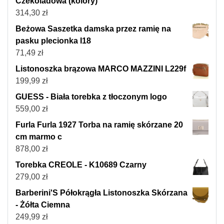
Czekoladowa (kolory)
314,30
zł
Beżowa Saszetka damska przez ramię na
pasku plecionka I18
71,49
zł
Listonoszka brązowa MARCO MAZZINI L229f
199,99
zł
GUESS - Biała torebka z tłoczonym logo
559,00
zł
Furla Furla 1927 Torba na ramię skórzane 20
cm marmo c
878,00
zł
Torebka CREOLE - K10689 Czarny
279,00
zł
Barberini'S Półokrągła Listonoszka Skórzana
- Żółta Ciemna
249,99
zł