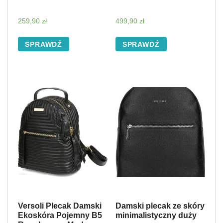
259,90
zł
499,90
zł
SPRAWDŹ
SPRAWDŹ
Versoli Plecak Damski
Damski plecak ze skóry
Ekoskóra Pojemny B5
minimalistyczny duży