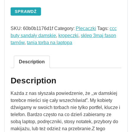
SPRAWDŹ
SKU:
60b0b1176d1f
Category:
Plecaczki
Tags:
ccc
buty sandały damskie
,
kropeczki
,
sklep 3maj fason
tarnów
,
tania torba na laptopa
Description
Description
Każda z nas słyszała powiedzenie, że ,,w damskiej
torebce mieści się cały wszechświat”. My kobiety
dźwigamy w swoich torbach nie tylko portfel, klucze i
telefon. Bardzo często na co dzień zabieramy ze
sobą laptop, podręczniki, stosy notatek, przybory do
makijażu, lub też odzież na przebranie.Z tego