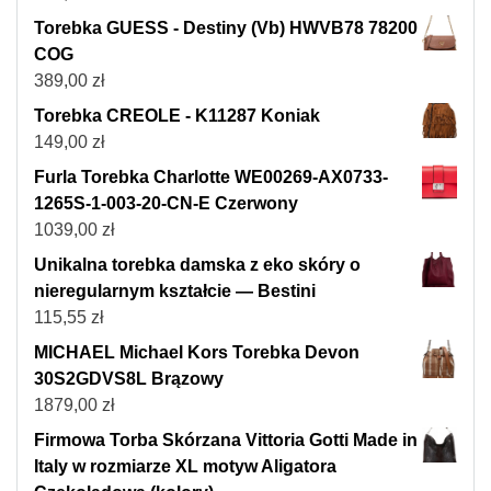
Torebka GUESS - Destiny (Vb) HWVB78 78200
COG
389,00
zł
Torebka CREOLE - K11287 Koniak
149,00
zł
Furla Torebka Charlotte WE00269-AX0733-
1265S-1-003-20-CN-E Czerwony
1039,00
zł
Unikalna torebka damska z eko skóry o
nieregularnym kształcie — Bestini
115,55
zł
MICHAEL Michael Kors Torebka Devon
30S2GDVS8L Brązowy
1879,00
zł
Firmowa Torba Skórzana Vittoria Gotti Made in
Italy w rozmiarze XL motyw Aligatora