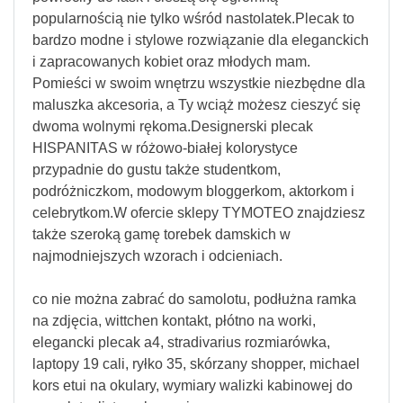
popularnością nie tylko wśród nastolatek.Plecak to
bardzo modne i stylowe rozwiązanie dla eleganckich
i zapracowanych kobiet oraz młodych mam.
Pomieści w swoim wnętrzu wszystkie niezbędne dla
maluszka akcesoria, a Ty wciąż możesz cieszyć się
dwoma wolnymi rękoma.Designerski plecak
HISPANITAS w różowo-białej kolorystyce
przypadnie do gustu także studentkom,
podróżniczkom, modowym bloggerkom, aktorkom i
celebrytkom.W ofercie sklepy TYMOTEO znajdziesz
także szeroką gamę torebek damskich w
najmodniejszych wzorach i odcieniach.
co nie można zabrać do samolotu, podłużna ramka
na zdjęcia, wittchen kontakt, płótno na worki,
elegancki plecak a4, stradivarius rozmiarówka,
laptopy 19 cali, ryłko 35, skórzany shopper, michael
kors etui na okulary, wymiary walizki kabinowej do