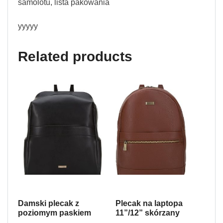
samolotu, lista pakowania
yyyyy
Related products
Damski plecak z
Plecak na laptopa
poziomym paskiem
11”/12” skórzany