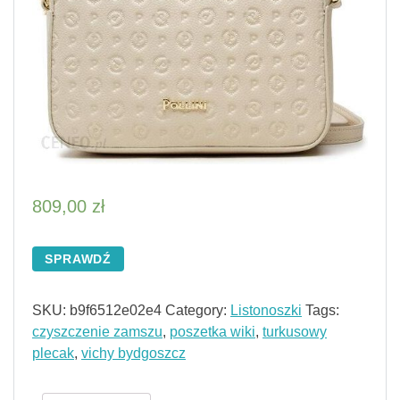
809,00
zł
SPRAWDŹ
SKU:
b9f6512e02e4
Category:
Listonoszki
Tags:
czyszczenie zamszu
,
poszetka wiki
,
turkusowy
plecak
,
vichy bydgoszcz