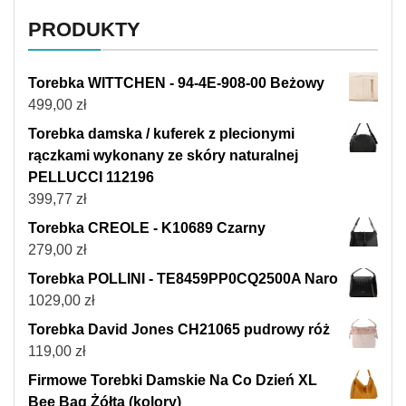
PRODUKTY
Torebka WITTCHEN - 94-4E-908-00 Beżowy
499,00
zł
Torebka damska / kuferek z plecionymi
rączkami wykonany ze skóry naturalnej
PELLUCCI 112196
399,77
zł
Torebka CREOLE - K10689 Czarny
279,00
zł
Torebka POLLINI - TE8459PP0CQ2500A Naro
1029,00
zł
Torebka David Jones CH21065 pudrowy róż
119,00
zł
Firmowe Torebki Damskie Na Co Dzień XL
Bee Bag Żółta (kolory)