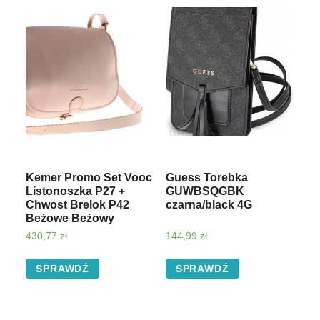
Kemer Promo Set Vooc
Guess Torebka
Listonoszka P27 +
GUWBSQGBK
Chwost Brelok P42
czarna/black 4G
Beżowe Beżowy
430,77
zł
144,99
zł
SPRAWDŹ
SPRAWDŹ