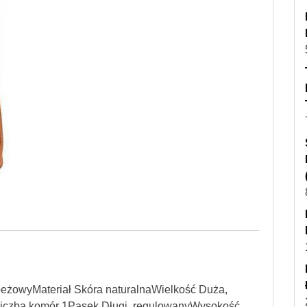
beżowyMateriał Skóra naturalnaWielkość Duża,
Liczba komór 1Pasek Długi, regulowanyWysokość