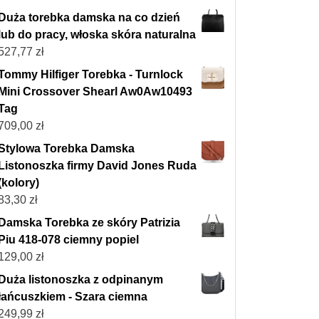
Duża torebka damska na co dzień
lub do pracy, włoska skóra naturalna
527,77
zł
Tommy Hilfiger Torebka - Turnlock
Mini Crossover Shearl Aw0Aw10493
Tag
709,00
zł
Stylowa Torebka Damska
Listonoszka firmy David Jones Ruda
(kolory)
83,30
zł
Damska Torebka ze skóry Patrizia
Piu 418-078 ciemny popiel
129,00
zł
Duża listonoszka z odpinanym
łańcuszkiem - Szara ciemna
249,99
zł