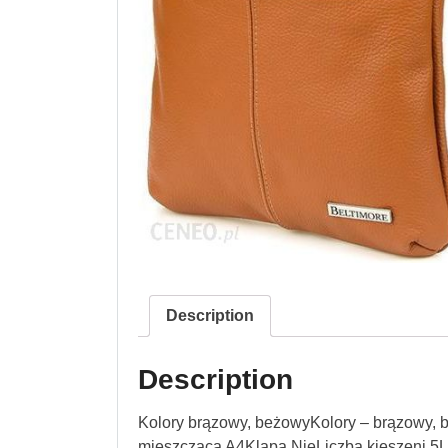
Description
Description
Kolory brązowy, beżowyKolory – brązowy, 
mieszcząca A4Klapa NieLiczba kieszeni 5