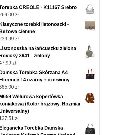
Torebka CREOLE - K11167 Srebro
269,00
zł
Klasyczne torebki listonoszki -
Beżowe ciemne
239,99
zł
Listonoszka na łańcuszku zielona
Rovicky 3941 - zielony
47,99
zł
Damska Torebka Skórzana A4
Florence 14 czarny + czerwony
385,00
zł
M659 Welurowa kopertówka -
koniakowa (Kolor brązowy, Rozmiar
Uniwersalny)
127,51
zł
Elegancka Torebka Damska