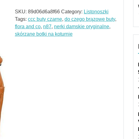
SKU:
89d06d6a8f66
Category:
Listonoszki
Tags:
ccc buty czarne
,
do czego brązowe buty
,
flora and co
,
n87
,
nerki damskie oryginalne
,
skórzane botki na koturnie