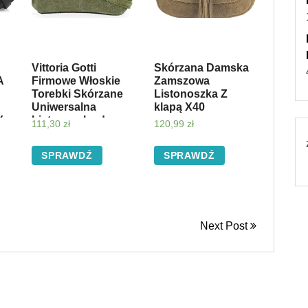
Vittoria Gotti
Skórzana Damska
A
Firmowe Włoskie
Zamszowa
Torebki Skórzane
Listonoszka Z
Uniwersalna
klapą X40
Y
Listonoszka do
111,30
zł
120,99
zł
noszenia na co
dzień Zielona
SPRAWDŹ
SPRAWDŹ
(kolory)
Next Post