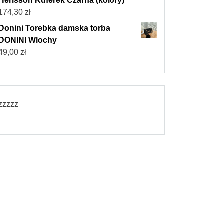
Herisson Kuferek Czarna (kolory)
174,30
zł
Donini Torebka damska torba
DONINI Wlochy
49,00
zł
zzzzz