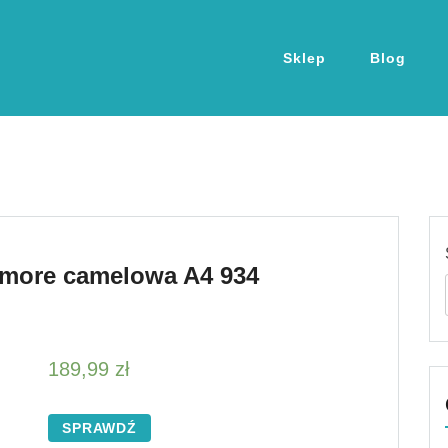
Sklep
Blog
imore camelowa A4 934
189,99
zł
SPRAWDŹ