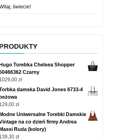
Witaj, świecie!
PRODUKTY
Hugo Torebka Chelsea Shopper
50466362 Czarny
1029,00
zł
Torbka damska David Jones 6733-4
beżowa
129,00
zł
Modne Uniwersalne Torebki Damskie
Vintage na co dzień firmy Andrea
Massi Ruda (kolory)
139,30
zł