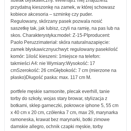
suwak błyskawiczny. Wewnątrz niej znajdziesz
przydatną kieszonkę na zamek, w której schowasz
kobiece akcesoria – szminkę czy puder.
Regulowany, skórzany pasek pozwala nosić
saszetkę tak, jak lubisz, czyli na ramię, na pas lub na
skos. Charakterystyka:model: Z-15-PIproducent:
Paolo Peruzzimateriał: skóra naturalnazapięcie:
zamek błyskawicznyuchwyt: regulowany pasekilość
komór: 1ilość kieszeni: 1miejsce na telefon:
takmieści A4: nie Wymiary:Wysokość: 17
cmSzerokość: 26 cmGłębokość: 7 cm (mierzone na
płasko)Długość paska: max. 117 cm M.
portfele męskie samsonite, plecak everhill, tanie
torby do szkoły, wojas stary browar, stylizacja z
botkami, sklep garneczki, pokrowce iphone 5, 55 cm
x 40 cm x 20 cm, czółenka 7 cm, max 29, marynarka
ramoneska, krawat bez marynarki, botki zimowe
damskie allegro, ochnik czapki męskie, torby