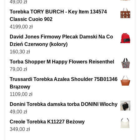
49,00
zł
Torebka TORY BURCH - Key Item 134574
Classic Cuoio 902
4199,00
zł
David Jones Firmowy Plecak Damski Na Co
Dzień Czerwony (kolory)
160,30
zł
Torba Shopper M Happy Flowers Reisenthel
79,00
zł
Trussardi Torebka Azalea Shoulder 75B01346
Brązowy
1109,00
zł
Donini Torebka damska torba DONINI Wlochy
49,00
zł
Creole Torebka K11227 Beżowy
349,00
zł