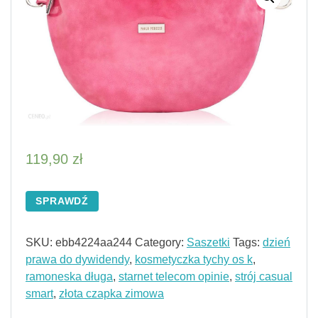
119,90
zł
SPRAWDŹ
SKU:
ebb4224aa244
Category:
Saszetki
Tags:
dzień
prawa do dywidendy
,
kosmetyczka tychy os k
,
ramoneska długa
,
starnet telecom opinie
,
strój casual
smart
,
złota czapka zimowa