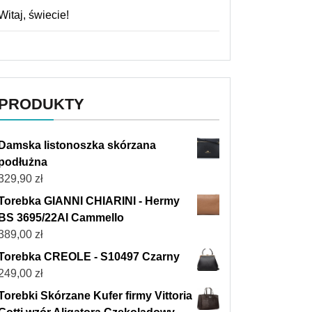
Witaj, świecie!
PRODUKTY
Damska listonoszka skórzana
podłużna
329,90
zł
Torebka GIANNI CHIARINI - Hermy
BS 3695/22AI Cammello
389,00
zł
Torebka CREOLE - S10497 Czarny
249,00
zł
Torebki Skórzane Kufer firmy Vittoria