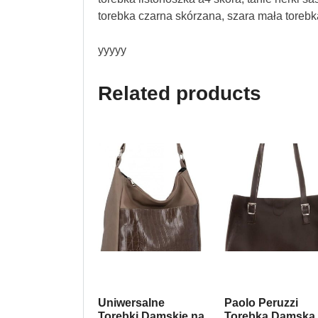
torebka czarna skórzana, szara mała torebk
yyyyy
Related products
Uniwersalne
Paolo Peruzzi
Torebki Damskie na
Torebka Damska