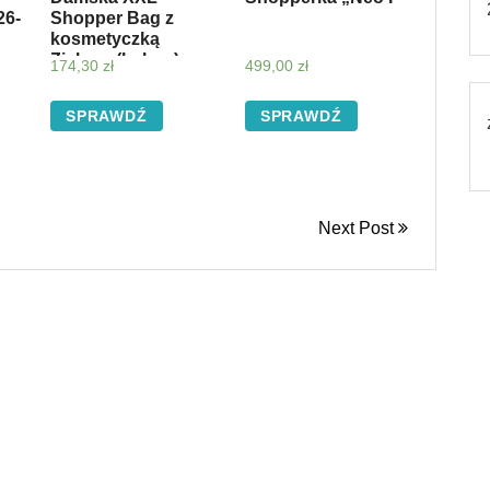
26-
Shopper Bag z
kosmetyczką
Zielona (kolory)
174,30
zł
499,00
zł
SPRAWDŹ
SPRAWDŹ
Next Post