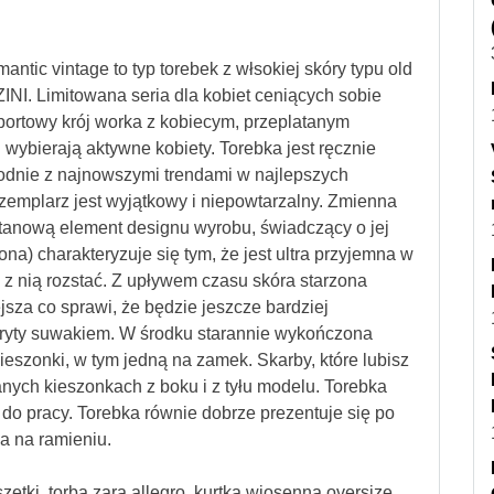
antic vintage to typ torebek z włsokiej skóry typu old
NI. Limitowana seria dla kobiet ceniących sobie
portowy krój worka z kobiecym, przeplatanym
yl wybierają aktywne kobiety. Torebka jest ręcznie
godnie z najnowszymi trendami w najlepszych
zemplarz jest wyjątkowy i niepowtarzalny. Zmienna
a stanową element designu wyrobu, świadczący o jej
ona) charakteryzuje się tym, że jest ultra przyjemna w
ę z nią rozstać. Z upływem czasu skóra starzona
jsza co sprawi, że będzie jeszcze bardziej
kryty suwakiem. W środku starannie wykończona
ieszonki, w tym jedną na zamek. Skarby, które lubisz
ych kieszonkach z boku i z tyłu modelu. Torebka
i do pracy. Torebka równie dobrze prezentuje się po
a na ramieniu.
szetki, torba zara allegro, kurtka wiosenna oversize,