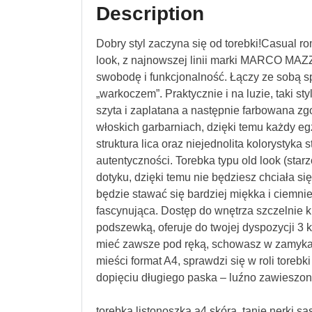
Description
Dobry styl zaczyna się od torebki!Casual rom
look, z najnowszej linii marki MARCO MAZZI
swobodę i funkcjonalność. Łączy ze sobą s
„warkoczem”. Praktycznie i na luzie, taki st
szyta i zaplatana a następnie farbowana z
włoskich garbarniach, dzięki temu każdy eg
struktura lica oraz niejednolita kolorystyk
autentyczności. Torebka typu old look (starz
dotyku, dzięki temu nie będziesz chciała si
będzie stawać się bardziej miękka i ciemnie
fascynująca. Dostęp do wnętrza szczelnie 
podszewką, oferuje do twojej dyspozycji 3 k
mieć zawsze pod ręką, schowasz w zamykan
mieści format A4, sprawdzi się w roli torebk
dopięciu długiego paska – luźno zawieszon
torebka listonoszka a4 skóra, tanie nerki sa