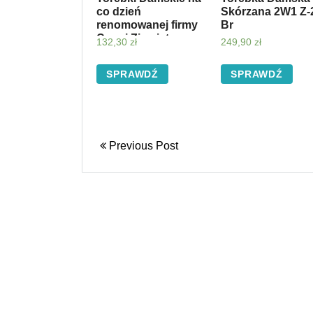
co dzień
Skórzana 2W1 Z-
renomowanej firmy
Br
Conci Ziemista
132,30
zł
249,90
zł
(kolory)
SPRAWDŹ
SPRAWDŹ
Previous Post