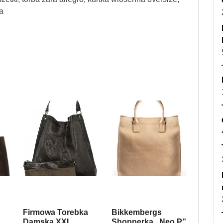
a
Firmowa Torebka
Bikkembergs
Damska XXL
Shopperka „Neo P”