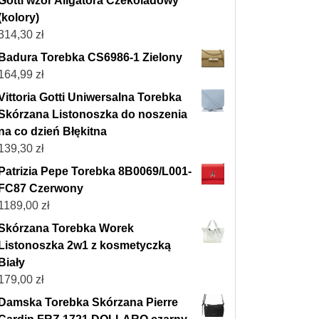
Gotti wzór Aligatora Czekoladowy
(kolory)
314,30
zł
Badura Torebka CS6986-1 Zielony
164,99
zł
Vittoria Gotti Uniwersalna Torebka
Skórzana Listonoszka do noszenia
na co dzień Błękitna
139,30
zł
Patrizia Pepe Torebka 8B0069/L001-
FC87 Czerwony
1189,00
zł
Skórzana Torebka Worek
Listonoszka 2w1 z kosmetyczką
Biały
179,00
zł
Damska Torebka Skórzana Pierre