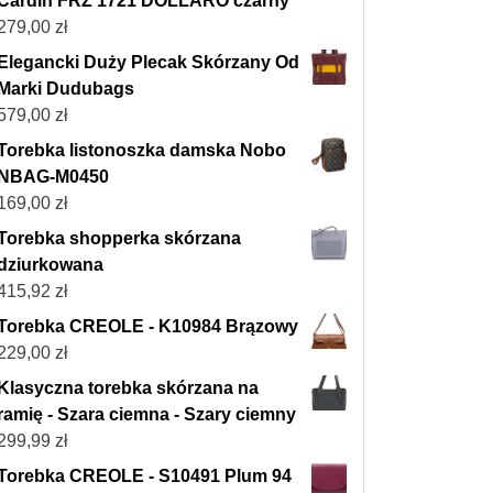
Cardin FRZ 1721 DOLLARO czarny
279,00
zł
Elegancki Duży Plecak Skórzany Od
Marki Dudubags
579,00
zł
Torebka listonoszka damska Nobo
NBAG-M0450
169,00
zł
Torebka shopperka skórzana
dziurkowana
415,92
zł
Torebka CREOLE - K10984 Brązowy
229,00
zł
Klasyczna torebka skórzana na
ramię - Szara ciemna - Szary ciemny
299,99
zł
Torebka CREOLE - S10491 Plum 94