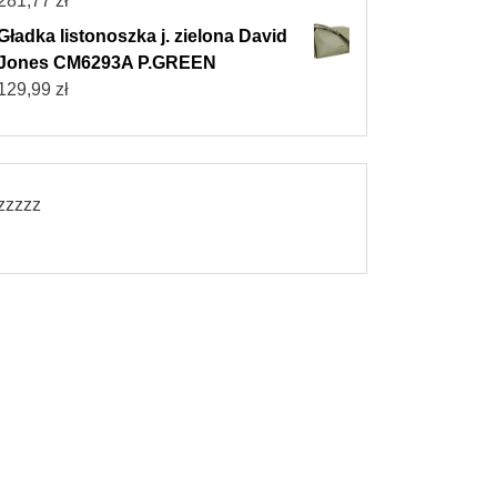
281,77
zł
Gładka listonoszka j. zielona David
Jones CM6293A P.GREEN
129,99
zł
zzzzz