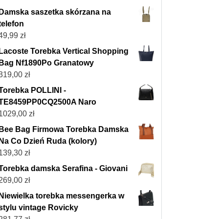
Damska saszetka skórzana na
telefon
49,99
zł
Lacoste Torebka Vertical Shopping
Bag Nf1890Po Granatowy
319,00
zł
Torebka POLLINI -
TE8459PP0CQ2500A Naro
1029,00
zł
Bee Bag Firmowa Torebka Damska
Na Co Dzień Ruda (kolory)
139,30
zł
Torebka damska Serafina - Giovani
269,00
zł
Niewielka torebka messengerka w
stylu vintage Rovicky