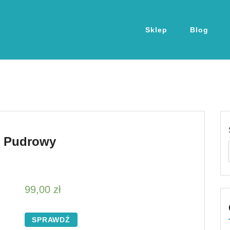
Sklep
Blog
1 Pudrowy
99,00
zł
SPRAWDŹ