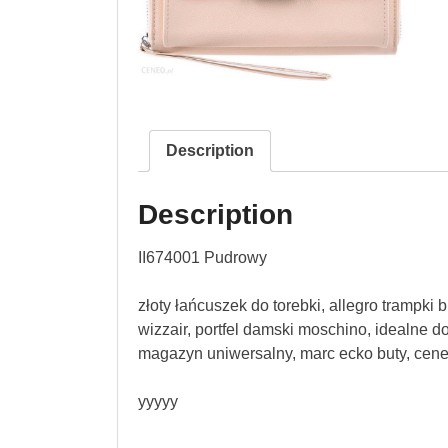
Description
Description
II674001 Pudrowy
złoty łańcuszek do torebki, allegro trampki
wizzair, portfel damski moschino, idealne d
magazyn uniwersalny, marc ecko buty, cen
yyyyy