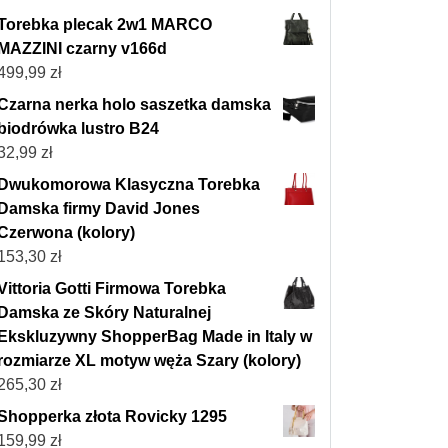
Torebka plecak 2w1 MARCO
MAZZINI czarny v166d
499,99
zł
Czarna nerka holo saszetka damska
biodrówka lustro B24
32,99
zł
Dwukomorowa Klasyczna Torebka
Damska firmy David Jones
Czerwona (kolory)
153,30
zł
Vittoria Gotti Firmowa Torebka
Damska ze Skóry Naturalnej
Ekskluzywny ShopperBag Made in Italy w
rozmiarze XL motyw węża Szary (kolory)
265,30
zł
Shopperka złota Rovicky 1295
159,99
zł