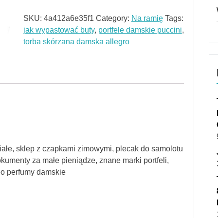
SKU:
4a412a6e35f1
Category:
Na ramię
Tags:
jak wypastować buty
,
portfele damskie puccini
,
torba skórzana damska allegro
 białe, sklep z czapkami zimowymi, plecak do samolotu
okumenty za małe pieniądze, znane marki portfeli,
eo perfumy damskie