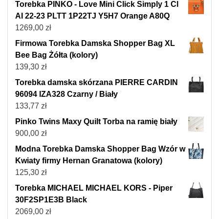
Torebka PINKO - Love Mini Click Simply 1 Cl
AI 22-23 PLTT 1P22TJ Y5H7 Orange A80Q
1269,00
zł
Firmowa Torebka Damska Shopper Bag XL
Bee Bag Żółta (kolory)
139,30
zł
Torebka damska skórzana PIERRE CARDIN
96094 IZA328 Czarny / Biały
133,77
zł
Pinko Twins Maxy Quilt Torba na ramię biały
900,00
zł
Modna Torebka Damska Shopper Bag Wzór w
Kwiaty firmy Hernan Granatowa (kolory)
125,30
zł
Torebka MICHAEL MICHAEL KORS - Piper
30F2SP1E3B Black
2069,00
zł