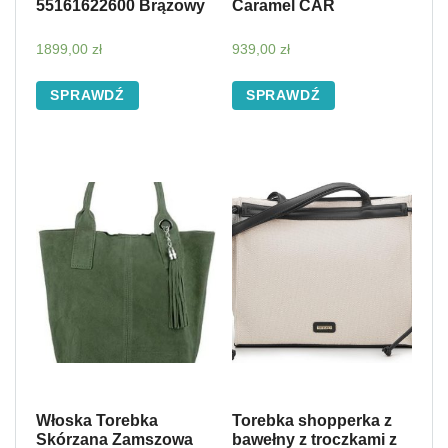
55161622600 Brązowy
Caramel CAR
1899,00
zł
939,00
zł
SPRAWDŹ
SPRAWDŹ
Włoska Torebka
Torebka shopperka z
Skórzana Zamszowa
bawełny z troczkami z