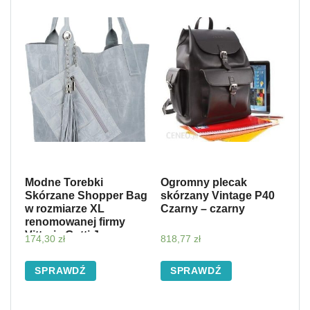
Modne Torebki
Ogromny plecak
Skórzane Shopper Bag
skórzany Vintage P40
w rozmiarze XL
Czarny – czarny
renomowanej firmy
Vittoria Gotti Jasno
174,30
zł
818,77
zł
Szara (kolory)
SPRAWDŹ
SPRAWDŹ