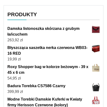
PRODUKTY
Damska listonoszka skórzana z grubym
łańcuchem
263,92
zł
Błyszcząca saszetka nerka czerwona WB03-
16 RED
19,99
zł
Roxy Shopper bag w kolorze beżowym - 39 x
45 x 6 cm
54,95
zł
Badura Torebka CS7586 Czarny
399,99
zł
Modne Torebki Damskie Kuferki w Kwiaty
firmy Herisson Czerwone (kolory)