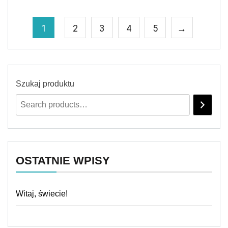
1
2
3
4
5
→
Szukaj produktu
OSTATNIE WPISY
Witaj, świecie!