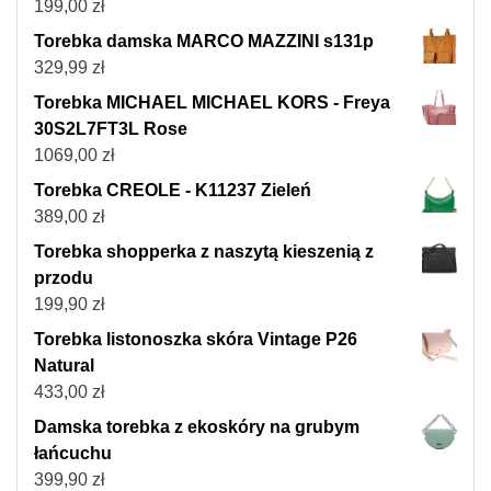
199,00
zł
Torebka damska MARCO MAZZINI s131p
329,99
zł
Torebka MICHAEL MICHAEL KORS - Freya
30S2L7FT3L Rose
1069,00
zł
Torebka CREOLE - K11237 Zieleń
389,00
zł
Torebka shopperka z naszytą kieszenią z
przodu
199,90
zł
Torebka listonoszka skóra Vintage P26
Natural
433,00
zł
Damska torebka z ekoskóry na grubym
łańcuchu
399,90
zł