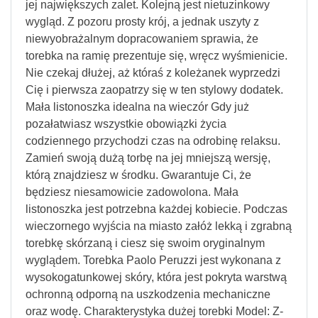
jej największych zalet. Kolejną jest nietuzinkowy
wygląd. Z pozoru prosty krój, a jednak uszyty z
niewyobrażalnym dopracowaniem sprawia, że
torebka na ramię prezentuje się, wręcz wyśmienicie.
Nie czekaj dłużej, aż któraś z koleżanek wyprzedzi
Cię i pierwsza zaopatrzy się w ten stylowy dodatek.
Mała listonoszka idealna na wieczór Gdy już
pozałatwiasz wszystkie obowiązki życia
codziennego przychodzi czas na odrobinę relaksu.
Zamień swoją dużą torbę na jej mniejszą wersję,
którą znajdziesz w środku. Gwarantuje Ci, że
będziesz niesamowicie zadowolona. Mała
listonoszka jest potrzebna każdej kobiecie. Podczas
wieczornego wyjścia na miasto załóż lekką i zgrabną
torebkę skórzaną i ciesz się swoim oryginalnym
wyglądem. Torebka Paolo Peruzzi jest wykonana z
wysokogatunkowej skóry, która jest pokryta warstwą
ochronną odporną na uszkodzenia mechaniczne
oraz wodę. Charakterystyka dużej torebki Model: Z-