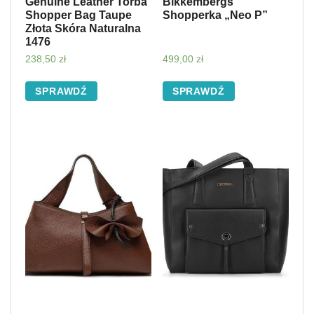
Genuine Leather Torba
Bikkembergs
Shopper Bag Taupe
Shopperka „Neo P”
Złota Skóra Naturalna
1476
238,50
zł
499,00
zł
SPRAWDŹ
SPRAWDŹ