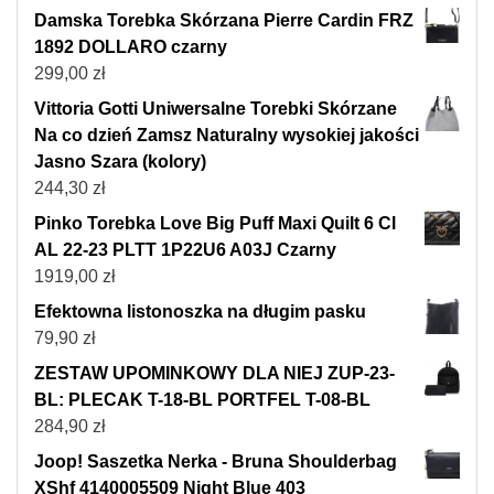
Damska Torebka Skórzana Pierre Cardin FRZ
1892 DOLLARO czarny
299,00
zł
Vittoria Gotti Uniwersalne Torebki Skórzane
Na co dzień Zamsz Naturalny wysokiej jakości
Jasno Szara (kolory)
244,30
zł
Pinko Torebka Love Big Puff Maxi Quilt 6 Cl
AL 22-23 PLTT 1P22U6 A03J Czarny
1919,00
zł
Efektowna listonoszka na długim pasku
79,90
zł
ZESTAW UPOMINKOWY DLA NIEJ ZUP-23-
BL: PLECAK T-18-BL PORTFEL T-08-BL
284,90
zł
Joop! Saszetka Nerka - Bruna Shoulderbag
XShf 4140005509 Night Blue 403