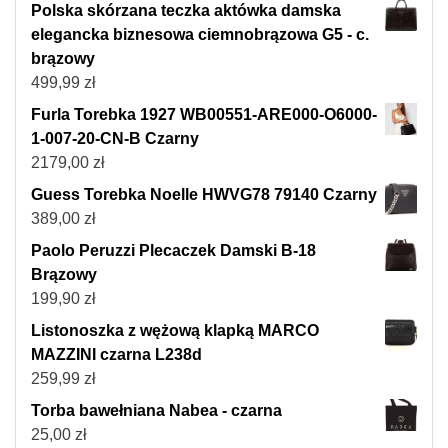
Polska skórzana teczka aktówka damska
elegancka biznesowa ciemnobrązowa G5 - c.
brązowy
499,99
zł
Furla Torebka 1927 WB00551-ARE000-O6000-
1-007-20-CN-B Czarny
2179,00
zł
Guess Torebka Noelle HWVG78 79140 Czarny
389,00
zł
Paolo Peruzzi Plecaczek Damski B-18
Brązowy
199,90
zł
Listonoszka z wężową klapką MARCO
MAZZINI czarna L238d
259,99
zł
Torba bawełniana Nabea - czarna
25,00
zł