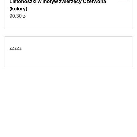
Listonoszki w motyw zwierzęcy Czerwona
(kolory)
90,30
zł
zzzzz
© 2026
Torebki damskie
Powered by WordPress