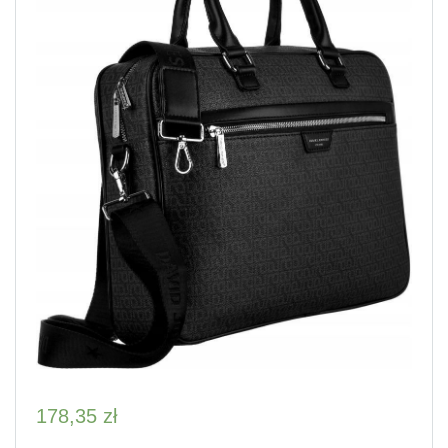
178,35
zł