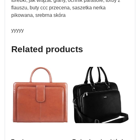
torebki, jak wiązać glany, ochnik parasole, torby z
flauszu, buty ccc przecena, saszetka nerka
pikowana, srebrna skóra
yyyyy
Related products