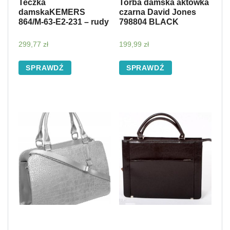
Teczka
Torba damska aktówka
damskaKEMERS
czarna David Jones
864/M-63-E2-231 – rudy
798804 BLACK
299,77
zł
199,99
zł
SPRAWDŹ
SPRAWDŹ