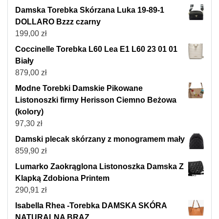
Damska Torebka Skórzana Luka 19-89-1
DOLLARO Bzzz czarny
199,00
zł
Coccinelle Torebka L60 Lea E1 L60 23 01 01
Biały
879,00
zł
Modne Torebki Damskie Pikowane
Listonoszki firmy Herisson Ciemno Beżowa
(kolory)
97,30
zł
Damski plecak skórzany z monogramem mały
859,90
zł
Lumarko Zaokrąglona Listonoszka Damska Z
Klapką Zdobiona Printem
290,91
zł
Isabella Rhea -Torebka DAMSKA SKÓRA
NATURALNA BRĄZ