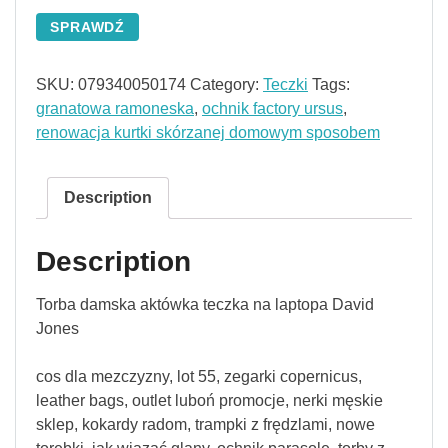
SPRAWDŹ
SKU:
079340050174
Category:
Teczki
Tags:
granatowa ramoneska
,
ochnik factory ursus
,
renowacja kurtki skórzanej domowym sposobem
Description
Description
Torba damska aktówka teczka na laptopa David
Jones
cos dla mezczyzny, lot 55, zegarki copernicus,
leather bags, outlet luboń promocje, nerki męskie
sklep, kokardy radom, trampki z frędzlami, nowe