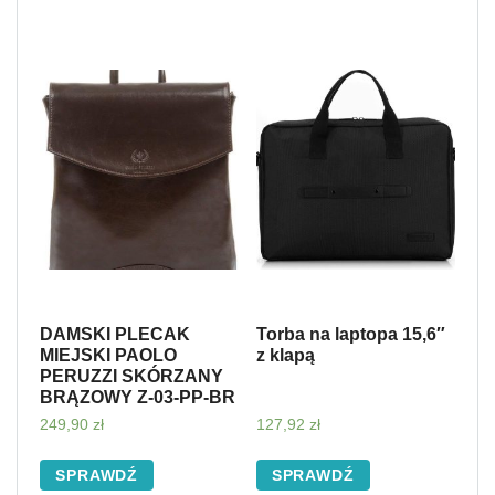
DAMSKI PLECAK
Torba na laptopa 15,6″
MIEJSKI PAOLO
z klapą
PERUZZI SKÓRZANY
BRĄZOWY Z-03-PP-BR
249,90
zł
127,92
zł
SPRAWDŹ
SPRAWDŹ