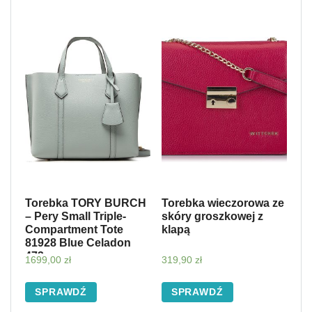
Torebka TORY BURCH
Torebka wieczorowa ze
– Pery Small Triple-
skóry groszkowej z
Compartment Tote
klapą
81928 Blue Celadon
473
1699,00
zł
319,90
zł
SPRAWDŹ
SPRAWDŹ