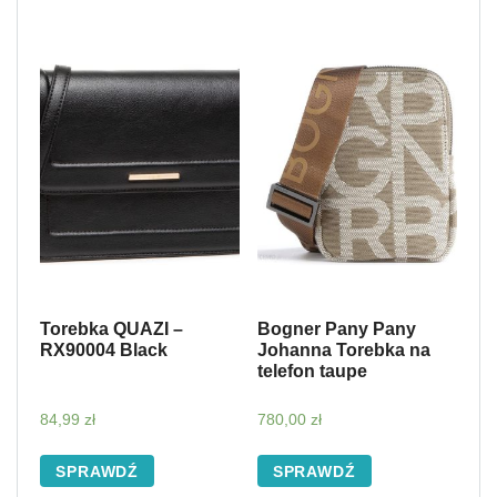
Torebka QUAZI –
Bogner Pany Pany
RX90004 Black
Johanna Torebka na
telefon taupe
84,99
zł
780,00
zł
SPRAWDŹ
SPRAWDŹ