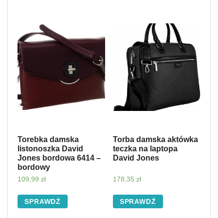
Torebka damska
Torba damska aktówka
listonoszka David
teczka na laptopa
Jones bordowa 6414 –
David Jones
bordowy
109,99
zł
178,35
zł
SPRAWDŹ
SPRAWDŹ