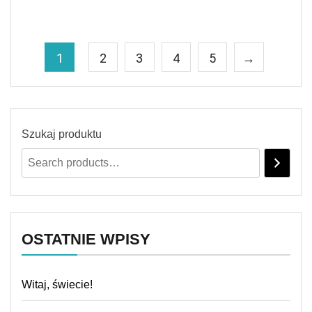
1
2
3
4
5
→
Szukaj produktu
OSTATNIE WPISY
Witaj, świecie!