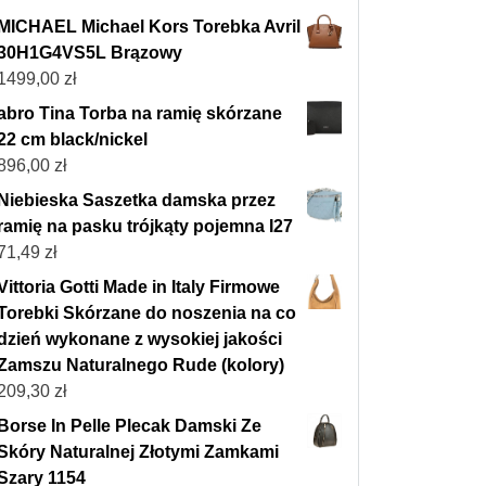
MICHAEL Michael Kors Torebka Avril
30H1G4VS5L Brązowy
1499,00
zł
abro Tina Torba na ramię skórzane
22 cm black/nickel
896,00
zł
Niebieska Saszetka damska przez
ramię na pasku trójkąty pojemna I27
71,49
zł
Vittoria Gotti Made in Italy Firmowe
Torebki Skórzane do noszenia na co
dzień wykonane z wysokiej jakości
Zamszu Naturalnego Rude (kolory)
209,30
zł
Borse In Pelle Plecak Damski Ze
Skóry Naturalnej Złotymi Zamkami
Szary 1154