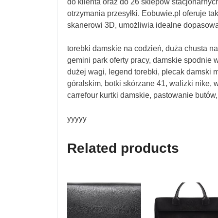
do klienta oraz do 26 sklepów stacjonarnych
otrzymania przesyłki. Eobuwie.pl oferuje ta
skanerowi 3D, umożliwia idealne dopasowa
torebki damskie na codzień, duża chusta na
gemini park oferty pracy, damskie spodnie w 
dużej wagi, legend torebki, plecak damski 
góralskim, botki skórzane 41, walizki nike, 
carrefour kurtki damskie, pastowanie butó
yyyyy
Related products