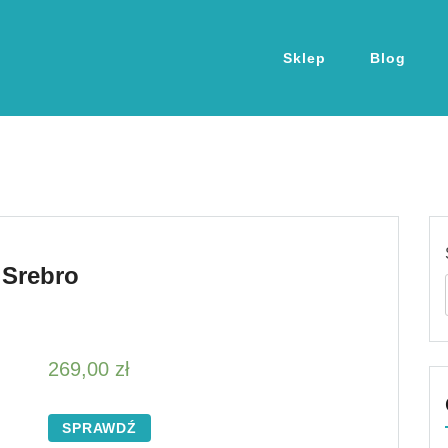
Sklep
Blog
 Srebro
269,00
zł
SPRAWDŹ