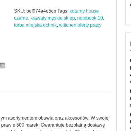
SKU:
bef974a4e5cb
Tags:
koturny house
czarne
,
krawaty męskie sklep
,
notebook 10
,
torba miejska ochnik
,
wittchen oferty pracy
szym asortymentem obuwia oraz akcesoriów. W swojej
od prawie 500 marek. Gwarantuje bezpłatną dostawę