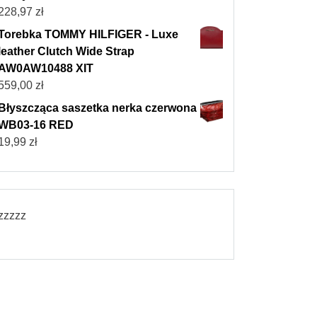
228,97
zł
Torebka TOMMY HILFIGER - Luxe
leather Clutch Wide Strap
AW0AW10488 XIT
559,00
zł
Błyszcząca saszetka nerka czerwona
WB03-16 RED
19,99
zł
zzzzz