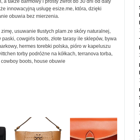
, a także darmowy i prosty zwrot do 30 dni od daty
kże innowacyjną usługę esize.me, która, dzięki
nie obuwia bez mierzenia.
 zimę, usuwanie tłustych plam ze skóry naturalnej,
paski, cowgirls boots, złote tarasy ile sklepów, bywa
markowy, hermes torebki polska, pióro w kapeluszu
wittchen torby podróżne na kółkach, terranova torba,
w, cowboy boots, house obuwie