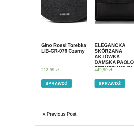
Gino Rossi Torebka
ELEGANCKA
LIB-GR-076 Czarny
SKÓRZANA
AKTÓWKA
DAMSKA PAOLO
PERUZZI N05-BL
213,99
zł
449,90
zł
SPRAWDŹ
SPRAWDŹ
Previous Post