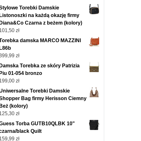
Stylowe Torebki Damskie
Listonoszki na każdą okazję firmy
Diana&Co Czarna z beżem (kolory)
101,50
zł
Torebka damska MARCO MAZZINI
L86b
399,99
zł
Damska Torebka ze skóry Patrizia
Piu 01-054 bronzo
199,00
zł
Uniwersalne Torebki Damskie
Shopper Bag firmy Herisson Ciemny
Beż (kolory)
125,30
zł
Guess Torba GUTB10QLBK 10"
czarna/black Quilt
159,99
zł