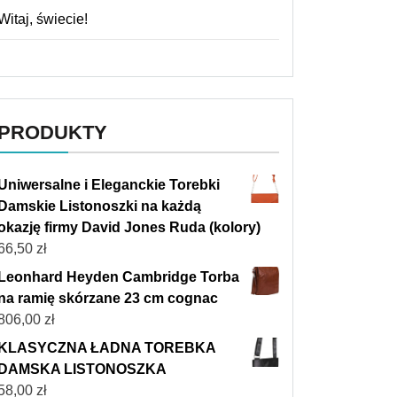
Witaj, świecie!
PRODUKTY
Uniwersalne i Eleganckie Torebki
Damskie Listonoszki na każdą
okazję firmy David Jones Ruda (kolory)
66,50
zł
Leonhard Heyden Cambridge Torba
na ramię skórzane 23 cm cognac
806,00
zł
KLASYCZNA ŁADNA TOREBKA
DAMSKA LISTONOSZKA
58,00
zł