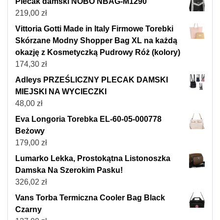
Plecak damski NOBO NBAG-M1290
219,00
zł
Vittoria Gotti Made in Italy Firmowe Torebki
Skórzane Modny Shopper Bag XL na każdą
okazję z Kosmetyczką Pudrowy Róż (kolory)
174,30
zł
Adleys PRZEŚLICZNY PLECAK DAMSKI
MIEJSKI NA WYCIECZKI
48,00
zł
Eva Longoria Torebka EL-60-05-000778
Beżowy
179,00
zł
Lumarko Lekka, Prostokątna Listonoszka
Damska Na Szerokim Pasku!
326,02
zł
Vans Torba Termiczna Cooler Bag Black
Czarny