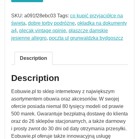
SKU:
a091f28ebc03
Tags:
co kupić przyjaciółce na
świeta
,
dobre torby podróżne
,
okładka na dokumenty
a4
,
plecak vintage opinie
,
płaszcze damskie
jesienne allegro
,
poczta ul grunwaldzka bydgoszcz
Description
Description
Eobuwie.pl to sklep internetowy z największym
asortymentem obuwia oraz akcesoriów. W swojej
ofercie posiada niemal 80 tysięcy modeli od prawie
500 marek. Gwarantuje bezpłatną dostawę do klienta
oraz do 26 sklepów stacjonarnych, a także darmowy
i prosty zwrot do 30 dni od daty otrzymania przesyłki.
Eobuwie.pl oferuje także innowacyjną usługę