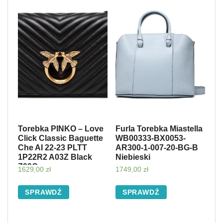
Torebka PINKO – Love
Furla Torebka Miastella
Click Classic Baguette
WB00333-BX0053-
Che AI 22-23 PLTT
AR300-1-007-20-BG-B
1P22R2 A03Z Black
Niebieski
Z99Q
1629,00
zł
1749,00
zł
SPRAWDŹ
SPRAWDŹ