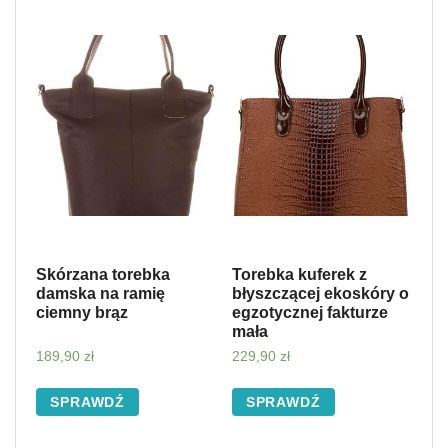
Skórzana torebka
Torebka kuferek z
damska na ramię
błyszczącej ekoskóry o
ciemny brąz
egzotycznej fakturze
mała
189,90
zł
229,90
zł
SPRAWDŹ
SPRAWDŹ