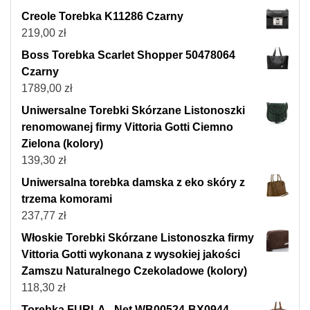
Creole Torebka K11286 Czarny
219,00
zł
Boss Torebka Scarlet Shopper 50478064
Czarny
1789,00
zł
Uniwersalne Torebki Skórzane Listonoszki
renomowanej firmy Vittoria Gotti Ciemno
Zielona (kolory)
139,30
zł
Uniwersalna torebka damska z eko skóry z
trzema komorami
237,77
zł
Włoskie Torebki Skórzane Listonoszka firmy
Vittoria Gotti wykonana z wysokiej jakości
Zamszu Naturalnego Czekoladowe (kolory)
118,30
zł
Torebka FURLA - Net WB00524-BX0944-