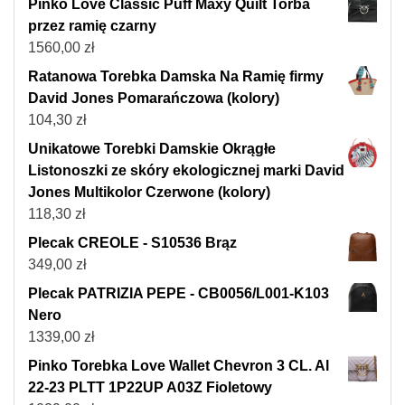
Pinko Love Classic Puff Maxy Quilt Torba
przez ramię czarny
1560,00
zł
Ratanowa Torebka Damska Na Ramię firmy
David Jones Pomarańczowa (kolory)
104,30
zł
Unikatowe Torebki Damskie Okrągłe
Listonoszki ze skóry ekologicznej marki David
Jones Multikolor Czerwone (kolory)
118,30
zł
Plecak CREOLE - S10536 Brąz
349,00
zł
Plecak PATRIZIA PEPE - CB0056/L001-K103
Nero
1339,00
zł
Pinko Torebka Love Wallet Chevron 3 CL. Al
22-23 PLTT 1P22UP A03Z Fioletowy