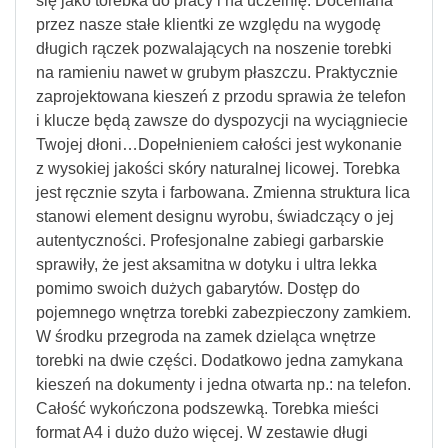
się jako torebka do pracy i na uczelnię. Doceniana
przez nasze stałe klientki ze względu na wygodę
długich rączek pozwalających na noszenie torebki
na ramieniu nawet w grubym płaszczu. Praktycznie
zaprojektowana kieszeń z przodu sprawia że telefon
i klucze będą zawsze do dyspozycji na wyciągniecie
Twojej dłoni…Dopełnieniem całości jest wykonanie
z wysokiej jakości skóry naturalnej licowej. Torebka
jest ręcznie szyta i farbowana. Zmienna struktura lica
stanowi element designu wyrobu, świadczący o jej
autentyczności. Profesjonalne zabiegi garbarskie
sprawiły, że jest aksamitna w dotyku i ultra lekka
pomimo swoich dużych gabarytów. Dostęp do
pojemnego wnętrza torebki zabezpieczony zamkiem.
W środku przegroda na zamek dzieląca wnętrze
torebki na dwie części. Dodatkowo jedna zamykana
kieszeń na dokumenty i jedna otwarta np.: na telefon.
Całość wykończona podszewką. Torebka mieści
format A4 i dużo dużo więcej. W zestawie długi