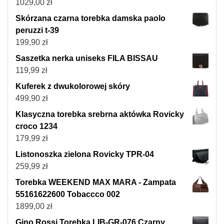
1029,00
zł
Skórzana czarna torebka damska paolo
peruzzi t-39
199,90
zł
Saszetka nerka uniseks FILA BISSAU
119,99
zł
Kuferek z dwukolorowej skóry
499,90
zł
Klasyczna torebka srebrna aktówka Rovicky
croco 1234
179,99
zł
Listonoszka zielona Rovicky TPR-04
259,99
zł
Torebka WEEKEND MAX MARA - Zampata
55161622600 Tobaccco 002
1899,00
zł
Gino Rossi Torebka LIB-GR-076 Czarny