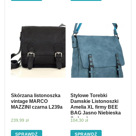
Skórzana listonoszka
Stylowe Torebki
vintage MARCO
Damskie Listonoszki
MAZZINI czarna L239a
Amelia XL firmy BEE
BAG Jasno Niebieska
(kolory)
239,99
zł
104,30
zł
SPRAWDŹ
SPRAWDŹ