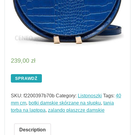
239,00
zł
SPRAWDŹ
SKU:
f2200397b70b
Category:
Listonoszki
Tags:
40
mm cm
,
botki damskie skórzane na słupku
,
tania
torba na laptopa
,
zalando płaszcze damskie
Description