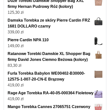
Duże Torebki Damskie Shopper Bag XXL
firmy Hernan Pudrowy Róż (kolory)
125,30
zł
Damska Torebka ze skóry Pierre Cardin FRZ
1681 DOLLARO czarny
339,00
zł
Pierre Cardin NPA 110
149,00
zł
Ratanowe Torebki Damskie XL Shopper Bag
firmy David Jones Ciemno Beżowa (kolory)
83,30
zł
Furla Torebka Babylon WE00402-B30000-
1257S-1-007-20-CN-E Brązowy
419,00
zł
Rage Age Torebka RA-40-05-000364 Fioletowy
419,00
zł
Mango Torebka Cannes 27065751 Czerwony