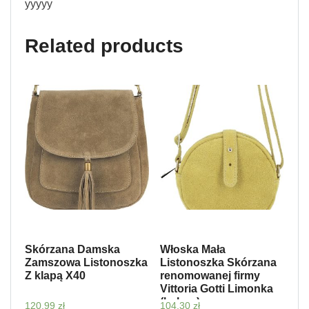
yyyyy
Related products
Skórzana Damska
Włoska Mała
Zamszowa Listonoszka
Listonoszka Skórzana
Z klapą X40
renomowanej firmy
Vittoria Gotti Limonka
(kolory)
120,99
zł
104,30
zł