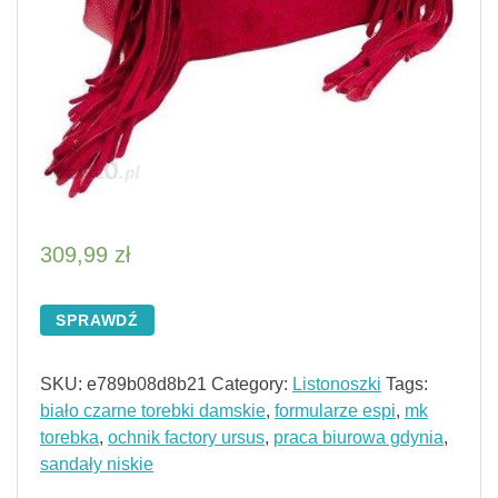
309,99
zł
SPRAWDŹ
SKU:
e789b08d8b21
Category:
Listonoszki
Tags:
biało czarne torebki damskie
,
formularze espi
,
mk
torebka
,
ochnik factory ursus
,
praca biurowa gdynia
,
sandały niskie