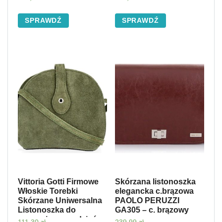
SPRAWDŹ
SPRAWDŹ
Vittoria Gotti Firmowe
Skórzana listonoszka
Włoskie Torebki
elegancka c.brązowa
Skórzane Uniwersalna
PAOLO PERUZZI
Listonoszka do
GA305 – c. brązowy
noszenia na co dzień