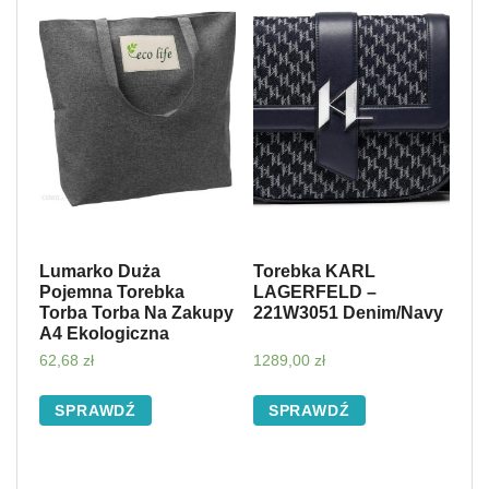
Lumarko Duża
Torebka KARL
Pojemna Torebka
LAGERFELD –
Torba Torba Na Zakupy
221W3051 Denim/Navy
A4 Ekologiczna
62,68
zł
1289,00
zł
SPRAWDŹ
SPRAWDŹ