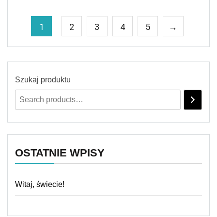
1
2
3
4
5
→
Szukaj produktu
OSTATNIE WPISY
Witaj, świecie!