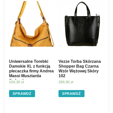
Uniwersalne Torebki
Vezze Torba Skórzana
Damskie XL z funkcją
Shopper Bag Czarna
plecaczka firmy Andrea
Wzór Wężowej Skóry
Massi Musztarda
102
(kolory)
104,30
zł
289,90
zł
SPRAWDŹ
SPRAWDŹ