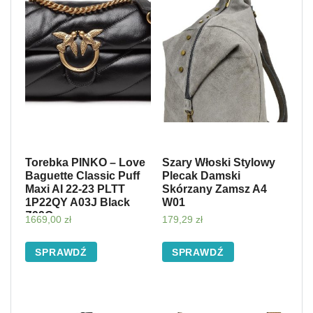
Torebka PINKO – Love
Szary Włoski Stylowy
Baguette Classic Puff
Plecak Damski
Maxi AI 22-23 PLTT
Skórzany Zamsz A4
1P22QY A03J Black
W01
Z99Q
1669,00
zł
179,29
zł
SPRAWDŹ
SPRAWDŹ