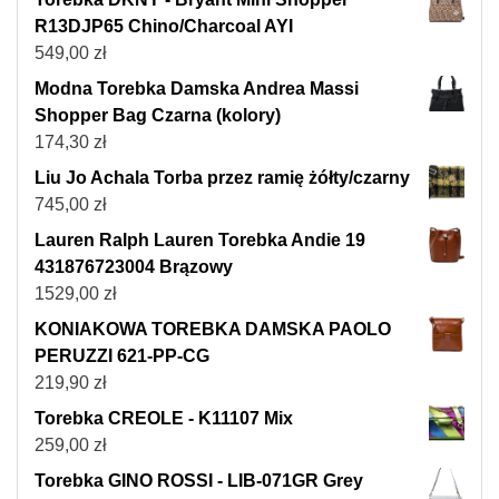
R13DJP65 Chino/Charcoal AYI
549,00
zł
Modna Torebka Damska Andrea Massi
Shopper Bag Czarna (kolory)
174,30
zł
Liu Jo Achala Torba przez ramię żółty/czarny
745,00
zł
Lauren Ralph Lauren Torebka Andie 19
431876723004 Brązowy
1529,00
zł
KONIAKOWA TOREBKA DAMSKA PAOLO
PERUZZI 621-PP-CG
219,90
zł
Torebka CREOLE - K11107 Mix
259,00
zł
Torebka GINO ROSSI - LIB-071GR Grey