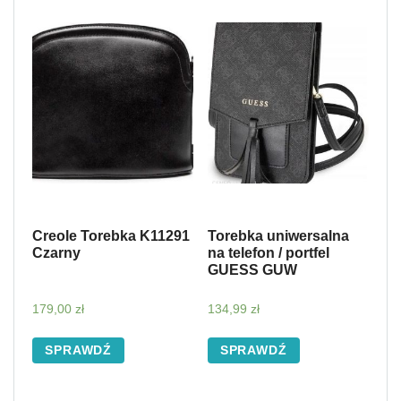
Creole Torebka K11291
Torebka uniwersalna
Czarny
na telefon / portfel
GUESS GUW
179,00
zł
134,99
zł
SPRAWDŹ
SPRAWDŹ