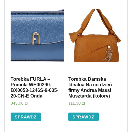
Torebka FURLA –
Torebka Damska
Primula WE00290-
Idealna Na co dzień
BX0053-1246S-9-035-
firmy Andrea Massi
20-CN-E Onda
Musztarda (kolory)
849,00
zł
111,30
zł
SPRAWDŹ
SPRAWDŹ