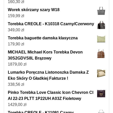
160,30
zł
Worek skórzany szary W18
159,99
zł
Torebka CREOLE - K10318 Czarny/Czerwony
349,00
zł
Torebka baguette damska klasyczna
179,90
zł
MICHAEL Michael Kors Torebka Devon
30S2GDVS8L Brązowy
1879,00
zł
Lumarko Poręczna Listonoszka Damska Z
Eko Skóry O Gładkiej Fakturze !
338,56
zł
Pinko Torebka Love Classic Icon Chevron Cl
AI 22-23 PLTT 1P22UH A03Z Fioletowy
1429,00
zł
Torebka CREOLE - K11091 Czarny