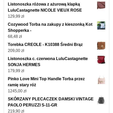
Listonoszka różowa z ażurową klapką
LuluCastagnette NICOLE VIEUX ROSE
129,99
zł
Cozywood Torba na zakupy z kieszonką Kot
Shopperka -
68,48
zł
Torebka CREOLE - K10388 Średni Brąz
209,00
zł
Listonoszka c. czerwona LuluCastagnette
SONJA HERMES
179,99
zł
Pinko Love Mini Top Handle Torba przez
ramię stary róż
1245,00
zł
SKÓRZANY PLECACZEK DAMSKI VINTAGE
PAOLO PERUZZI S-11-GR
219,90
zł