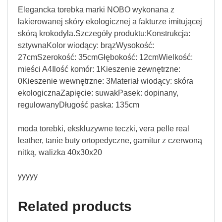
Elegancka torebka marki NOBO wykonana z
lakierowanej skóry ekologicznej a fakturze imitującej
skórą krokodyla.Szczegóły produktu:Konstrukcja:
sztywnaKolor wiodący: brązWysokość:
27cmSzerokość: 35cmGłębokość: 12cmWielkość:
mieści A4Ilość komór: 1Kieszenie zewnętrzne:
0Kieszenie wewnętrzne: 3Materiał wiodący: skóra
ekologicznaZapięcie: suwakPasek: dopinany,
regulowanyDługość paska: 135cm
moda torebki, ekskluzywne teczki, vera pelle real
leather, tanie buty ortopedyczne, garnitur z czerwoną
nitką, walizka 40x30x20
yyyyy
Related products