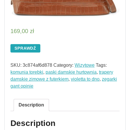
169,00
zł
SPRAWDŹ
SKU:
3c874af6d878
Category:
Wizytowe
Tags:
komunia torebki
,
paski damskie hurtownia
,
trapery
damskie zimowe z futerkiem
,
violetta to dno
,
zegarki
gant opinie
Description
Description