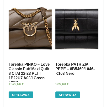
Torebka PINKO – Love
Torebka PATRIZIA
Classic Puff Maxi Quilt
PEPE – 8B5460/L046-
8 Cl AI 22-23 PLTT
K103 Nero
1P22U7 A03J Green
L66Q
1649,00
zł
989,00
zł
SPRAWDŹ
SPRAWDŹ