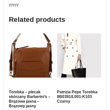
yyyyy
Related products
Torebka – plecak
Patrizia Pepe Torebka
skórzany Barberini’s –
8B0391/L001-K103
Brązowa jasna –
Czarny
Brązowy jasny