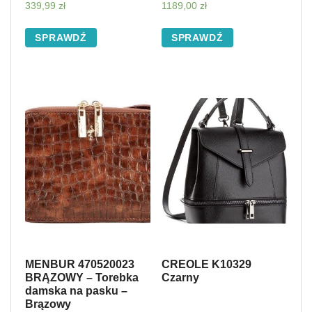
339,99
zł
1189,00
zł
SPRAWDŹ
SPRAWDŹ
MENBUR 470520023
CREOLE K10329
BRĄZOWY – Torebka
Czarny
damska na pasku –
Brązowy