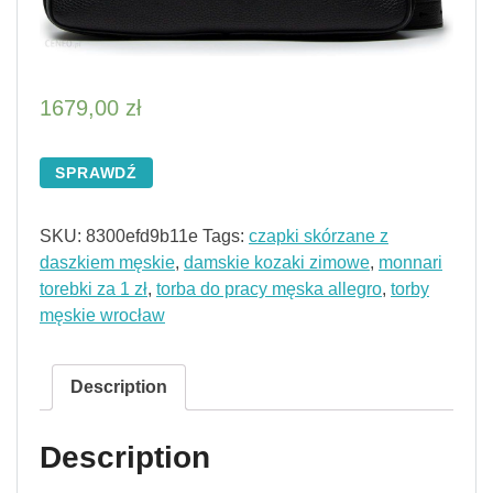
1679,00
zł
SPRAWDŹ
SKU:
8300efd9b11e
Tags:
czapki skórzane z
daszkiem męskie
,
damskie kozaki zimowe
,
monnari
torebki za 1 zł
,
torba do pracy męska allegro
,
torby
męskie wrocław
Description
Description