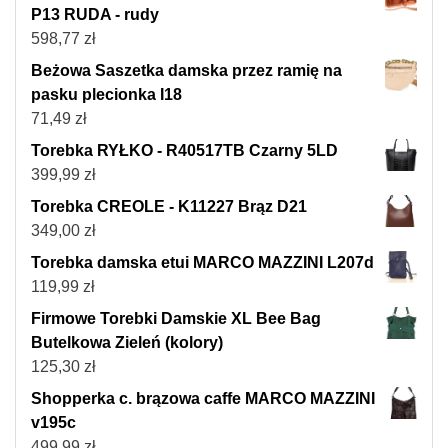
P13 RUDA - rudy
598,77
zł
Beżowa Saszetka damska przez ramię na
pasku plecionka I18
71,49
zł
Torebka RYŁKO - R40517TB Czarny 5LD
399,99
zł
Torebka CREOLE - K11227 Brąz D21
349,00
zł
Torebka damska etui MARCO MAZZINI L207d
119,99
zł
Firmowe Torebki Damskie XL Bee Bag
Butelkowa Zieleń (kolory)
125,30
zł
Shopperka c. brązowa caffe MARCO MAZZINI
v195c
499,99
zł