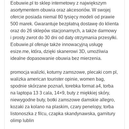
Eobuwie.pl to sklep internetowy z największym
asortymentem obuwia oraz akcesoriów. W swojej
ofercie posiada niemal 80 tysięcy modeli od prawie
500 marek. Gwarantuje bezpłatną dostawę do klienta
oraz do 26 sklepów stacjonarnych, a także darmowy
i prosty zwrot do 30 dni od daty otrzymania przesyłki.
Eobuwie.pl oferuje także innowacyjną usługę
esize.me, która, dzięki skanerowi 3D, umożliwia
idealne dopasowanie obuwia bez mierzenia.
promocja walizki, koturny zamszowe, plecaki com pl,
walizka american tourister opinie, women bag,
spodnie skórzane poznań, torebka format a4, torba
na laptopa 13 3 cala, 14×9, buty z miękkiej skóry,
niewygodne buty, botki zamszowe damskie allegro,
kozaki za kolano na plaskim, czary penelopy, torba
listonoszka z filcu, czapka skandynawska, garnitury
olimp lublin