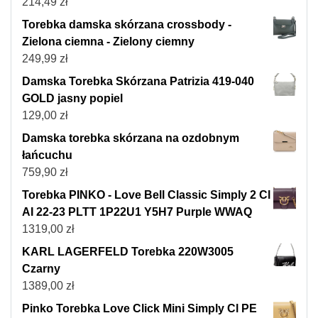
214,49
zł
Torebka damska skórzana crossbody -
Zielona ciemna - Zielony ciemny
249,99
zł
Damska Torebka Skórzana Patrizia 419-040
GOLD jasny popiel
129,00
zł
Damska torebka skórzana na ozdobnym
łańcuchu
759,90
zł
Torebka PINKO - Love Bell Classic Simply 2 Cl
AI 22-23 PLTT 1P22U1 Y5H7 Purple WWAQ
1319,00
zł
KARL LAGERFELD Torebka 220W3005
Czarny
1389,00
zł
Pinko Torebka Love Click Mini Simply Cl PE