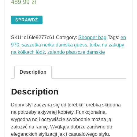
489,99
zł
SPRAWDŹ
SKU:
c16fe9277c61
Category:
Shopper bag
Tags:
en
970
,
saszetka nerka damska guess
,
torba na zakupy
na kółkach łódź
,
zalando płaszcze damskie
Description
Description
Dobry styl zaczyna się od torebki!Torebka skrojona
na potrzeby aktywnej kobiety. Funkcjonalna,
wygodna no i oczywiście swobodnie można ją
założyć na ramię. Wygląda dobrze zarówno do
eleganckich stylizacji jak i casualowego stylu.