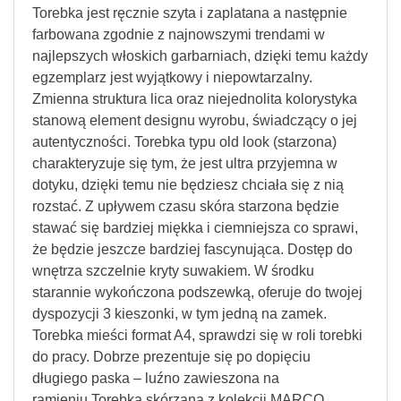
Torebka jest ręcznie szyta i zaplatana a następnie
farbowana zgodnie z najnowszymi trendami w
najlepszych włoskich garbarniach, dzięki temu każdy
egzemplarz jest wyjątkowy i niepowtarzalny.
Zmienna struktura lica oraz niejednolita kolorystyka
stanową element designu wyrobu, świadczący o jej
autentyczności. Torebka typu old look (starzona)
charakteryzuje się tym, że jest ultra przyjemna w
dotyku, dzięki temu nie będziesz chciała się z nią
rozstać. Z upływem czasu skóra starzona będzie
stawać się bardziej miękka i ciemniejsza co sprawi,
że będzie jeszcze bardziej fascynująca. Dostęp do
wnętrza szczelnie kryty suwakiem. W środku
starannie wykończona podszewką, oferuje do twojej
dyspozycji 3 kieszonki, w tym jedną na zamek.
Torebka mieści format A4, sprawdzi się w roli torebki
do pracy. Dobrze prezentuje się po dopięciu
długiego paska – luźno zawieszona na
ramieniu.Torebka skórzana z kolekcji MARCO