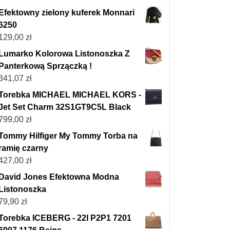
Efektowny zielony kuferek Monnari
6250
129,00
zł
Lumarko Kolorowa Listonoszka Z
Panterkową Sprzączką !
341,07
zł
Torebka MICHAEL MICHAEL KORS -
Jet Set Charm 32S1GT9C5L Black
799,00
zł
Tommy Hilfiger My Tommy Torba na
ramię czarny
427,00
zł
David Jones Efektowna Modna
Listonoszka
79,90
zł
Torebka ICEBERG - 22I P2P1 7201