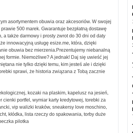
szym asortymentem obuwia oraz akcesoriów. W swojej
od prawie 500 marek. Gwarantuje bezpłatną dostawę
, a także darmowy i prosty zwrot do 30 dni od daty
kże innowacyjną usługę esize.me, która, dzięki
nie obuwia bez mierzenia.Prezentujemy niebanalną
j formie. Niemożliwe? A jednak! Daj się uwieść jej
tana nie tylko dzięki temu, kim jesteś ale i dzięki
orebki sprawi, że historia związana z Tobą zacznie
kologicznej, kozaki na plaskim, kapelusz na jesień,
cienki portfel, wymiar karty kredytowej, torebki za
ancki, vip walizki kraków, sneakersy love moschino,
cht, kłódka, lista rzeczy do spakowania, torby duże
eczka pilotka