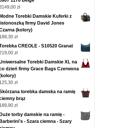
6907 1176 Beige
3149,00
zł
Modne Torebki Damskie Kuferki z
listonoszką firmy David Jones
Czarna (kolory)
188,30
zł
Torebka CREOLE - S10520 Granat
219,00
zł
Uniwersalne Torebki Damskie XL na
co dzień firmy Grace Bags Czerwona
(kolory)
125,30
zł
Skórzana torebka damska na ramię
ciemny brąz
189,90
zł
Duże torby damskie na ramię -
Barberini's - Szara ciemna - Szary