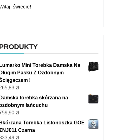
Witaj, świecie!
PRODUKTY
Lumarko Mini Torebka Damska Na
Długim Pasku Z Ozdobnym
Ściągaczem !
265,83
zł
Damska torebka skórzana na
ozdobnym łańcuchu
759,90
zł
Skórzana Torebka Listonoszka GOE
ZNJ011 Czarna
333,49
zł