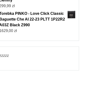
ciemny
299,99
zł
Torebka PINKO - Love Click Classic
Baguette Che AI 22-23 PLTT 1P22R2
A03Z Black Z990
1629,00
zł
zzzzz