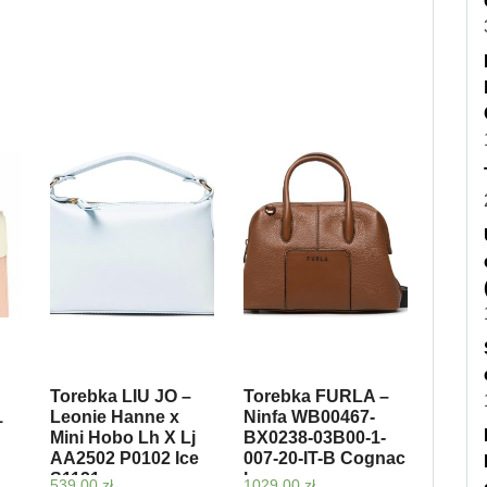
Torebka LIU JO –
Torebka FURLA –
1
Leonie Hanne x
Ninfa WB00467-
Mini Hobo Lh X Lj
BX0238-03B00-1-
AA2502 P0102 Ice
007-20-IT-B Cognac
S1121
h
539,00
zł
1029,00
zł