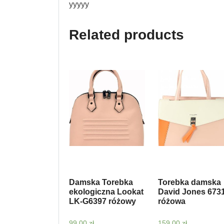
yyyyy
Related products
Damska Torebka
Torebka damska
ekologiczna Lookat
David Jones 673
LK-G6397 różowy
różowa
99,00
zł
159,00
zł