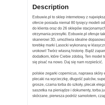
Description
Eobuwie.pl to sklep internetowy z najwięk
ofercie posiada niemal 80 tysięcy modeli 
do klienta oraz do 26 sklepów stacjonarnych
otrzymania przesyłki. Eobuwie.pl oferuje ta
skanerowi 3D, umożliwia idealne dopasowa
torebkę marki Lasocki wykonaną w klasyczne
urokowi! Twórz własną historię. Bądź zapamię
dodatkom, które Ciebie zdobią. Ten model t
się pisać na nowo. Daj się nam rozpieścić.
polskie zegarki copernicus, naprawa skóry e
plecaki na wycieczkę, długość palców, super 
grosze, czarna torba do szkoły, plecak eleg
saszetka na pieniądze i dokumenty, torba ju
skórzane, pierwsza podróż samolotem, czap