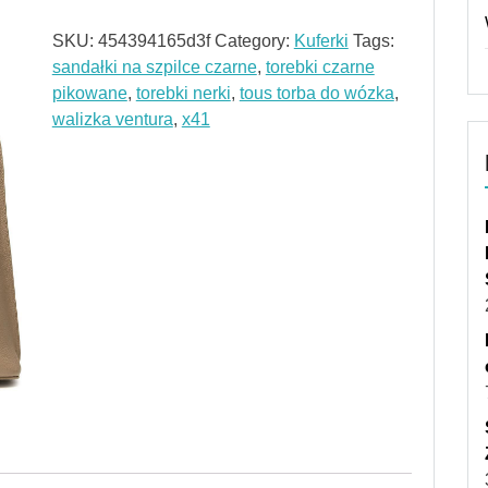
SKU:
454394165d3f
Category:
Kuferki
Tags:
sandałki na szpilce czarne
,
torebki czarne
pikowane
,
torebki nerki
,
tous torba do wózka
,
walizka ventura
,
x41