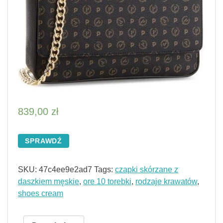
839,00
zł
SPRAWDŹ
SKU:
47c4ee9e2ad7
Tags:
czapki skórzane z
daszkiem męskie
,
ore 10 torebki
,
rodzaje krawatów
,
shoes cream