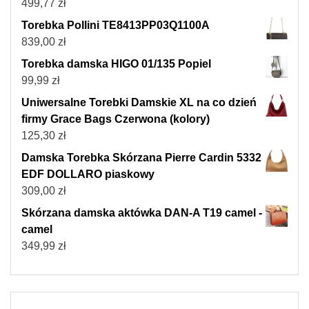
499,77
zł
Torebka Pollini TE8413PP03Q1100A
839,00
zł
Torebka damska HIGO 01/135 Popiel
99,99
zł
Uniwersalne Torebki Damskie XL na co dzień
firmy Grace Bags Czerwona (kolory)
125,30
zł
Damska Torebka Skórzana Pierre Cardin 5332
EDF DOLLARO piaskowy
309,00
zł
Skórzana damska aktówka DAN-A T19 camel -
camel
349,99
zł