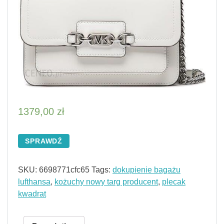
1379,00
zł
SPRAWDŹ
SKU:
6698771cfc65
Tags:
dokupienie bagażu
lufthansa
,
kożuchy nowy targ producent
,
plecak
kwadrat