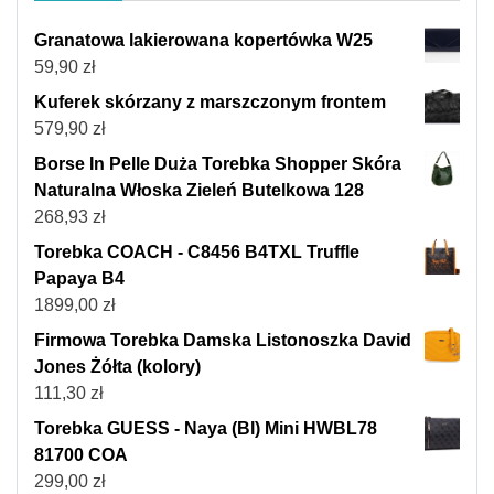
Granatowa lakierowana kopertówka W25
59,90
zł
Kuferek skórzany z marszczonym frontem
579,90
zł
Borse In Pelle Duża Torebka Shopper Skóra
Naturalna Włoska Zieleń Butelkowa 128
268,93
zł
Torebka COACH - C8456 B4TXL Truffle
Papaya B4
1899,00
zł
Firmowa Torebka Damska Listonoszka David
Jones Żółta (kolory)
111,30
zł
Torebka GUESS - Naya (Bl) Mini HWBL78
81700 COA
299,00
zł