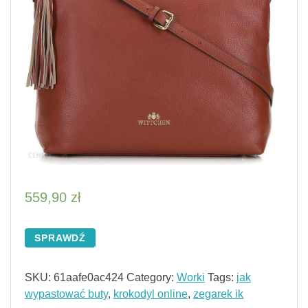
559,90
zł
SPRAWDŹ
SKU:
61aafe0ac424
Category:
Worki
Tags:
jak
wypastować buty
,
krokodyl online
,
zegarek ik