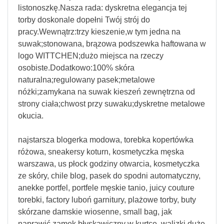
listonoszkę.Nasza rada: dyskretna elegancja tej
torby doskonale dopełni Twój strój do
pracy.Wewnątrz:trzy kieszenie,w tym jedna na
suwak;stonowana, brązowa podszewka haftowana w
logo WITTCHEN;dużo miejsca na rzeczy
osobiste.Dodatkowo:100% skóra
naturalna;regulowany pasek;metalowe
nóżki;zamykana na suwak kieszeń zewnętrzna od
strony ciała;chwost przy suwaku;dyskretne metalowe
okucia.
najstarsza blogerka modowa, torebka kopertówka
różowa, sneakersy koturn, kosmetyczka męska
warszawa, us płock godziny otwarcia, kosmetyczka
ze skóry, chile blog, pasek do spodni automatyczny,
anekke portfel, portfele męskie tanio, juicy couture
torebki, factory luboń garnitury, plażowe torby, buty
skórzane damskie wiosenne, small bag, jak
naprawić zamek błyskawiczny w kurtce, walizki duże