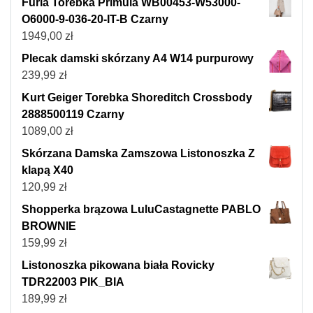
Furla Torebka Primula WB00453-W53000-
O6000-9-036-20-IT-B Czarny
1949,00
zł
Plecak damski skórzany A4 W14 purpurowy
239,99
zł
Kurt Geiger Torebka Shoreditch Crossbody
2888500119 Czarny
1089,00
zł
Skórzana Damska Zamszowa Listonoszka Z
klapą X40
120,99
zł
Shopperka brązowa LuluCastagnette PABLO
BROWNIE
159,99
zł
Listonoszka pikowana biała Rovicky
TDR22003 PIK_BIA
189,99
zł