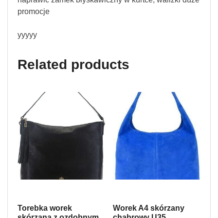
promocje
yyyyy
Related products
Torebka worek
Worek A4 skórzany
skórzana z ozdobnym
chabrowy U35