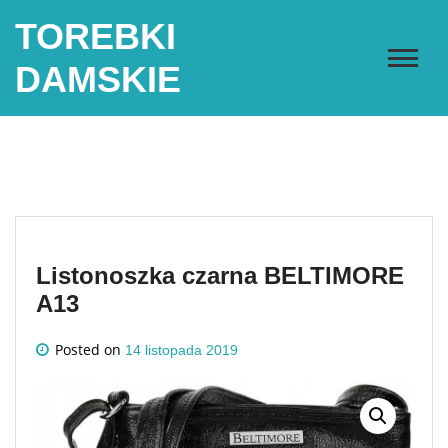
Skip
TOREBKI
to
content
DAMSKIE
Listonoszka czarna BELTIMORE
A13
Posted on
14 listopada 2019