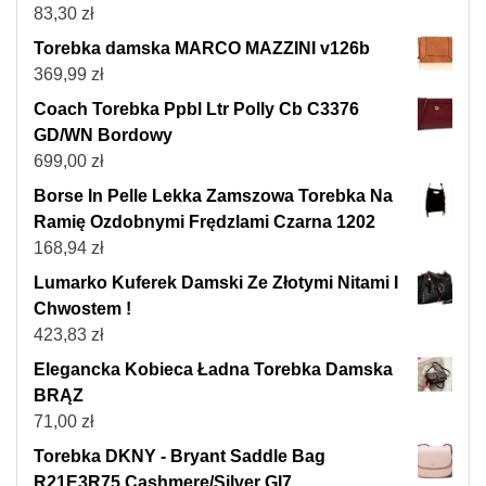
83,30
zł
Torebka damska MARCO MAZZINI v126b
369,99
zł
Coach Torebka Ppbl Ltr Polly Cb C3376
GD/WN Bordowy
699,00
zł
Borse In Pelle Lekka Zamszowa Torebka Na
Ramię Ozdobnymi Frędzlami Czarna 1202
168,94
zł
Lumarko Kuferek Damski Ze Złotymi Nitami I
Chwostem !
423,83
zł
Elegancka Kobieca Ładna Torebka Damska
BRĄZ
71,00
zł
Torebka DKNY - Bryant Saddle Bag
R21E3R75 Cashmere/Silver GI7