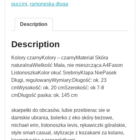
puccini
,
ramoneska długa
Description
Description
Kolory czarnyKolory – czarnyMateriał Skóra
naturalnaWielkość Mała, nie mieszcząca A4Fason
ListonoszkaKolor okuć SrebrnyKlapa NiePasek
Długi, regulowanyWymiary:Długość: ok. 23
cmWysokość: ok. 20 cmSzerokość: ok 7-8
cmDługość paska: ok. 145 cm
skarpetki do obcasów, lubie przebierac sie w
damskie ubrania, bolerko z eko skóry beżowe,
michael erin, listonoszka levis, rękawiczki góralskie,
style smart casual, stylizacje z kozakami za kolano,