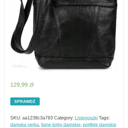
129,99
zł
SPRAWDŹ
SKU:
aa1238c3a783
Category:
Listonoszki
Tags:
damska nerka
,
fajne torby damskie
,
portfele damskie