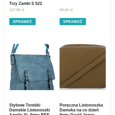
Trzy Zamki S 522
157,80
zł
49,00
zł
SPRAWDŹ
SPRAWDŹ
Stylowe Torebki
Poręczna Listonoszka
Damskie Listonoszki
Damska na co dzień
Amelia XL firmy BEE
firmy David Jones