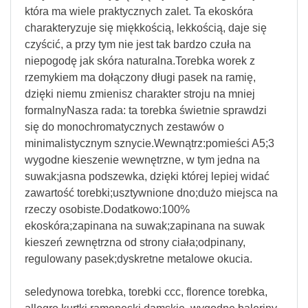
która ma wiele praktycznych zalet. Ta ekoskóra
charakteryzuje się miękkością, lekkością, daje się
czyścić, a przy tym nie jest tak bardzo czuła na
niepogodę jak skóra naturalna.Torebka worek z
rzemykiem ma dołączony długi pasek na ramię,
dzięki niemu zmienisz charakter stroju na mniej
formalnyNasza rada: ta torebka świetnie sprawdzi
się do monochromatycznych zestawów o
minimalistycznym sznycie.Wewnątrz:pomieści A5;3
wygodne kieszenie wewnętrzne, w tym jedna na
suwak;jasna podszewka, dzięki której lepiej widać
zawartość torebki;usztywnione dno;dużo miejsca na
rzeczy osobiste.Dodatkowo:100%
ekoskóra;zapinana na suwak;zapinana na suwak
kieszeń zewnętrzna od strony ciała;odpinany,
regulowany pasek;dyskretne metalowe okucia.
seledynowa torebka, torebki ccc, florence torebka,