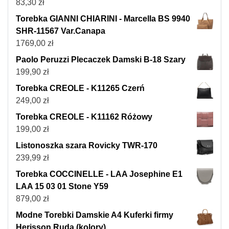
83,30
zł
Torebka GIANNI CHIARINI - Marcella BS 9940
SHR-11567 Var.Canapa
1769,00
zł
Paolo Peruzzi Plecaczek Damski B-18 Szary
199,90
zł
Torebka CREOLE - K11265 Czerń
249,00
zł
Torebka CREOLE - K11162 Różowy
199,00
zł
Listonoszka szara Rovicky TWR-170
239,99
zł
Torebka COCCINELLE - LAA Josephine E1
LAA 15 03 01 Stone Y59
879,00
zł
Modne Torebki Damskie A4 Kuferki firmy
Herisson Ruda (kolory)