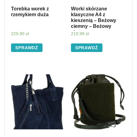
Torebka worek z
Worki skórzane
rzemykiem duża
klasyczne A4 z
kieszenią – Beżowy
ciemny – Beżowy
ciemny
229,90
zł
219,99
zł
SPRAWDŹ
SPRAWDŹ