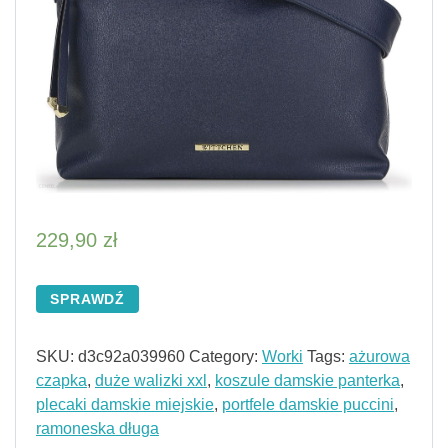
229,90
zł
SPRAWDŹ
SKU:
d3c92a039960
Category:
Worki
Tags:
ażurowa
czapka
,
duże walizki xxl
,
koszule damskie panterka
,
plecaki damskie miejskie
,
portfele damskie puccini
,
ramoneska długa