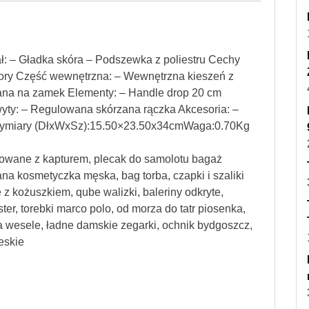
ł: – Gładka skóra – Podszewka z poliestru Cechy
omory Część wewnętrzna: – Wewnętrzna kieszeń z
ana na zamek Elementy: – Handle drop 20 cm
yty: – Regulowana skórzana rączka Akcesoria: –
mWymiary (DłxWxSz):15.50×23.50x34cmWaga:0.70Kg
ikowane z kapturem, plecak do samolotu bagaż
na kosmetyczka męska, bag torba, czapki i szaliki
 z kożuszkiem, qube walizki, baleriny odkryte,
ter, torebki marco polo, od morza do tatr piosenka,
 wesele, ładne damskie zegarki, ochnik bydgoszcz,
eskie