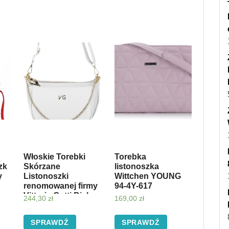
Włoskie Torebki
Torebka
zk
Skórzane
listonoszka
y
Listonoszki
Wittchen YOUNG
renomowanej firmy
94-4Y-617
Vittoria Gotti Biała
244,30
zł
169,00
zł
(kolory)
SPRAWDŹ
SPRAWDŹ