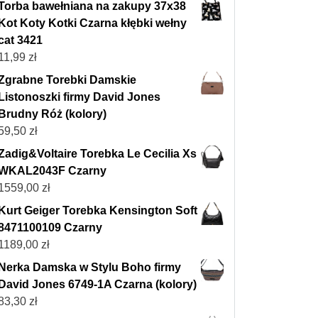
Torba bawełniana na zakupy 37x38
Kot Koty Kotki Czarna kłębki wełny
cat 3421
11,99
zł
Zgrabne Torebki Damskie
Listonoszki firmy David Jones
Brudny Róż (kolory)
59,50
zł
Zadig&Voltaire Torebka Le Cecilia Xs
WKAL2043F Czarny
1559,00
zł
Kurt Geiger Torebka Kensington Soft
8471100109 Czarny
1189,00
zł
Nerka Damska w Stylu Boho firmy
David Jones 6749-1A Czarna (kolory)
83,30
zł