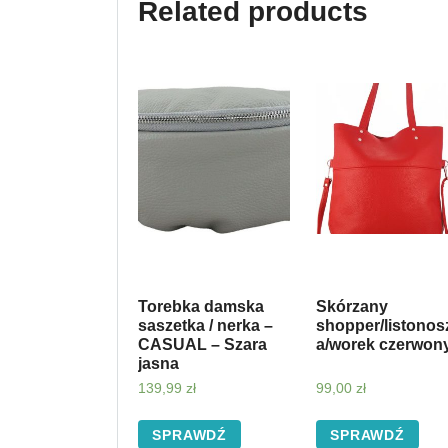
Related products
Torebka damska
Skórzany
saszetka / nerka –
shopper/listonos
CASUAL – Szara
a/worek czerwon
jasna
139,99
zł
99,00
zł
SPRAWDŹ
SPRAWDŹ