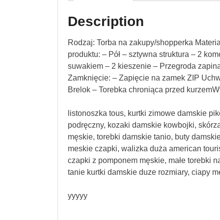
Description
Rodzaj: Torba na zakupy/shopperka Materia
produktu: – Pół – sztywna struktura – 2 k
suwakiem – 2 kieszenie – Przegroda zapin
Zamknięcie: – Zapięcie na zamek ZIP Uchw
Brelok – Torebka chroniąca przed kurze
listonoszka tous, kurtki zimowe damskie p
podręczny, kozaki damskie kowbojki, skórza
męskie, torebki damskie tanio, buty damskie
meskie czapki, walizka duża american touris
czapki z pomponem męskie, małe torebki na
tanie kurtki damskie duze rozmiary, ciapy m
yyyyy