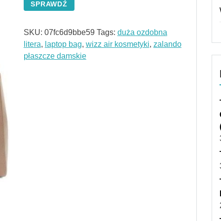
SPRAWDŹ
SKU:
07fc6d9bbe59
Tags:
duża ozdobna
litera
,
laptop bag
,
wizz air kosmetyki
,
zalando
płaszcze damskie