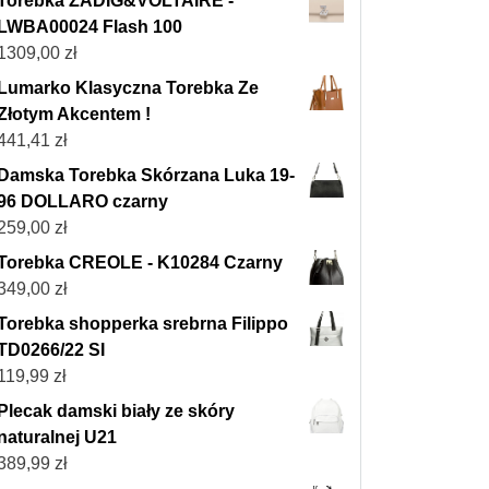
Torebka ZADIG&VOLTAIRE -
LWBA00024 Flash 100
1309,00
zł
Lumarko Klasyczna Torebka Ze
Złotym Akcentem !
441,41
zł
Damska Torebka Skórzana Luka 19-
96 DOLLARO czarny
259,00
zł
Torebka CREOLE - K10284 Czarny
349,00
zł
Torebka shopperka srebrna Filippo
TD0266/22 SI
119,99
zł
Plecak damski biały ze skóry
naturalnej U21
389,99
zł