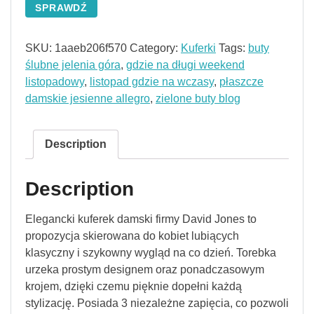
SPRAWDŹ
SKU:
1aaeb206f570
Category:
Kuferki
Tags:
buty
ślubne jelenia góra
,
gdzie na długi weekend
listopadowy
,
listopad gdzie na wczasy
,
płaszcze
damskie jesienne allegro
,
zielone buty blog
Description
Description
Elegancki kuferek damski firmy David Jones to
propozycja skierowana do kobiet lubiących
klasyczny i szykowny wygląd na co dzień. Torebka
urzeka prostym designem oraz ponadczasowym
krojem, dzięki czemu pięknie dopełni każdą
stylizację. Posiada 3 niezależne zapięcia, co pozwoli