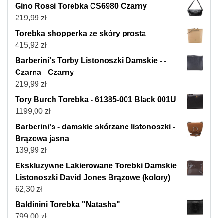
Gino Rossi Torebka CS6980 Czarny
219,99
zł
Torebka shopperka ze skóry prosta
415,92
zł
Barberini's Torby Listonoszki Damskie - -
Czarna - Czarny
219,99
zł
Tory Burch Torebka - 61385-001 Black 001U
1199,00
zł
Barberini's - damskie skórzane listonoszki -
Brązowa jasna
139,99
zł
Ekskluzywne Lakierowane Torebki Damskie
Listonoszki David Jones Brązowe (kolory)
62,30
zł
Baldinini Torebka "Natasha"
799,00
zł