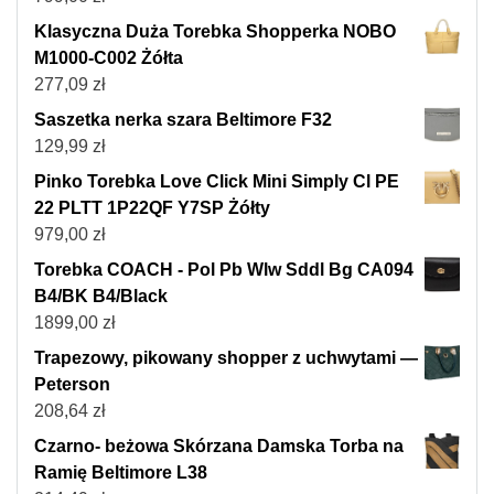
Klasyczna Duża Torebka Shopperka NOBO
M1000-C002 Żółta
277,09
zł
Saszetka nerka szara Beltimore F32
129,99
zł
Pinko Torebka Love Click Mini Simply Cl PE
22 PLTT 1P22QF Y7SP Żółty
979,00
zł
Torebka COACH - Pol Pb Wlw Sddl Bg CA094
B4/BK B4/Black
1899,00
zł
Trapezowy, pikowany shopper z uchwytami —
Peterson
208,64
zł
Czarno- beżowa Skórzana Damska Torba na
Ramię Beltimore L38