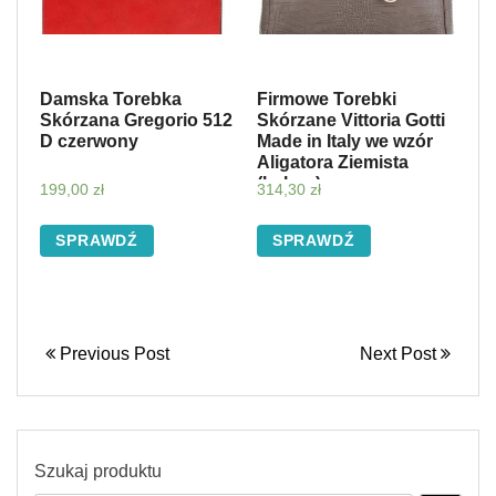
Damska Torebka
Firmowe Torebki
Skórzana Gregorio 512
Skórzane Vittoria Gotti
D czerwony
Made in Italy we wzór
Aligatora Ziemista
(kolory)
199,00
zł
314,30
zł
SPRAWDŹ
SPRAWDŹ
Previous Post
Next Post
Szukaj produktu