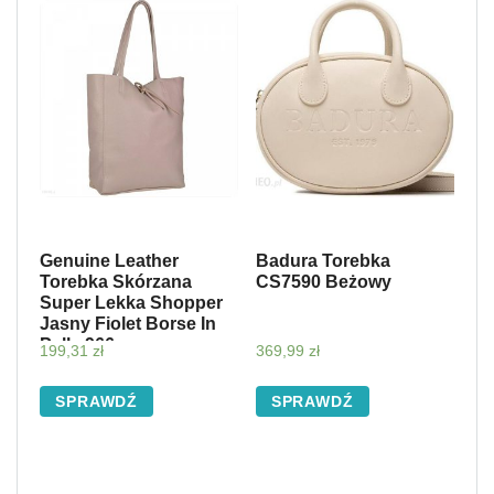
Genuine Leather
Badura Torebka
Torebka Skórzana
CS7590 Beżowy
Super Lekka Shopper
Jasny Fiolet Borse In
Pelle 966
199,31
zł
369,99
zł
SPRAWDŹ
SPRAWDŹ