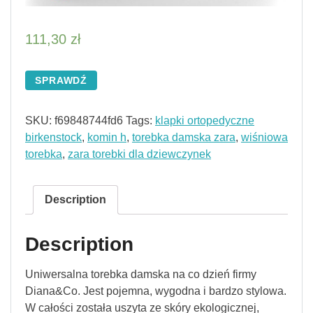
111,30
zł
SPRAWDŹ
SKU:
f69848744fd6
Tags:
klapki ortopedyczne
birkenstock
,
komin h
,
torebka damska zara
,
wiśniowa
torebka
,
zara torebki dla dziewczynek
Description
Description
Uniwersalna torebka damska na co dzień firmy
Diana&Co. Jest pojemna, wygodna i bardzo stylowa.
W całości została uszyta ze skóry ekologicznej,