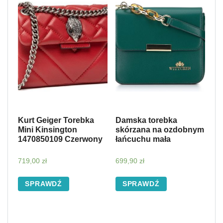
Kurt Geiger Torebka
Damska torebka
Mini Kinsington
skórzana na ozdobnym
1470850109 Czerwony
łańcuchu mała
719,00
zł
699,90
zł
SPRAWDŹ
SPRAWDŹ