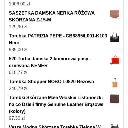
1006,00
zł
SASZETKA DAMSKA NERKA RÓŻOWA
SKÓRZANA Z-15-M
129,90
zł
Torebka PATRIZIA PEPE - CB8895/L001-K103
Nero
989,00
zł
520 Torba damska 2-komorowa pasy -
czerwona KEMER
618,77
zł
Torebka Shopper NOBO L0820 Beżowa
240,79
zł
Torebki Skórzane Małe Włoskie Listonoszki
na co Dzień firmy Genuine Leather Brązowe
(kolory)
97,30
zł
Vezze Modna Skórzana Torebka Zielona W