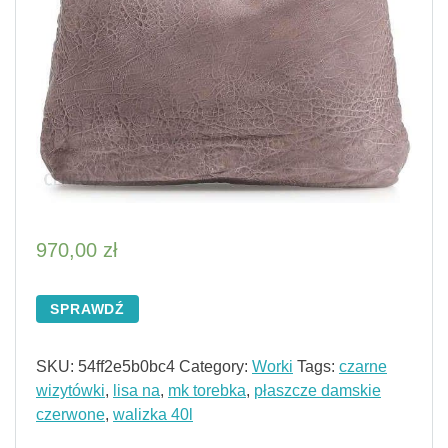
970,00
zł
SPRAWDŹ
SKU:
54ff2e5b0bc4
Category:
Worki
Tags:
czarne
wizytówki
,
lisa na
,
mk torebka
,
płaszcze damskie
czerwone
,
walizka 40l