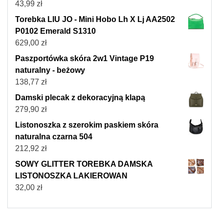
43,99
zł
Torebka LIU JO - Mini Hobo Lh X Lj AA2502
P0102 Emerald S1310
629,00
zł
Paszportówka skóra 2w1 Vintage P19
naturalny - beżowy
138,77
zł
Damski plecak z dekoracyjną klapą
279,90
zł
Listonoszka z szerokim paskiem skóra
naturalna czarna 504
212,92
zł
SOWY GLITTER TOREBKA DAMSKA
LISTONOSZKA LAKIEROWAN
32,00
zł