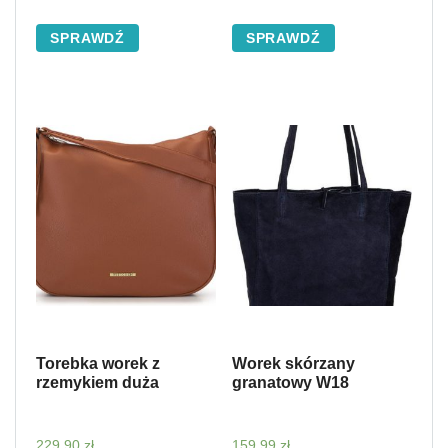
SPRAWDŹ
SPRAWDŹ
Torebka worek z
Worek skórzany
rzemykiem duża
granatowy W18
229,90
zł
159,99
zł