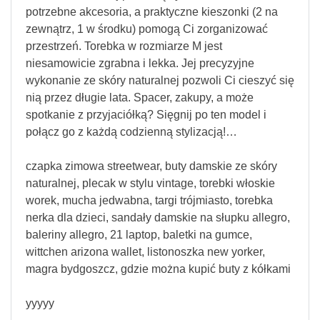
potrzebne akcesoria, a praktyczne kieszonki (2 na
zewnątrz, 1 w środku) pomogą Ci zorganizować
przestrzeń. Torebka w rozmiarze M jest
niesamowicie zgrabna i lekka. Jej precyzyjne
wykonanie ze skóry naturalnej pozwoli Ci cieszyć się
nią przez długie lata. Spacer, zakupy, a może
spotkanie z przyjaciółką? Sięgnij po ten model i
połącz go z każdą codzienną stylizacją!…
czapka zimowa streetwear, buty damskie ze skóry
naturalnej, plecak w stylu vintage, torebki włoskie
worek, mucha jedwabna, targi trójmiasto, torebka
nerka dla dzieci, sandały damskie na słupku allegro,
baleriny allegro, 21 laptop, baletki na gumce,
wittchen arizona wallet, listonoszka new yorker,
magra bydgoszcz, gdzie można kupić buty z kółkami
yyyyy