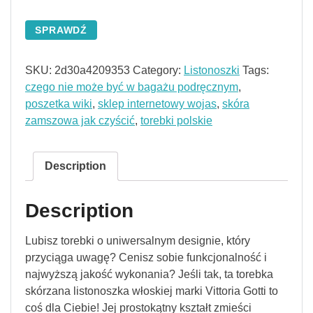
SPRAWDŹ
SKU:
2d30a4209353
Category:
Listonoszki
Tags:
czego nie może być w bagażu podręcznym
,
poszetka wiki
,
sklep internetowy wojas
,
skóra
zamszowa jak czyścić
,
torebki polskie
Description
Description
Lubisz torebki o uniwersalnym designie, który
przyciąga uwagę? Cenisz sobie funkcjonalność i
najwyższą jakość wykonania? Jeśli tak, ta torebka
skórzana listonoszka włoskiej marki Vittoria Gotti to
coś dla Ciebie! Jej prostokątny kształt zmieści