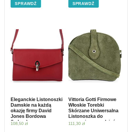
SPRAWDŹ
SPRAWDŹ
Eleganckie Listonoszki
Vittoria Gotti Firmowe
Damskie na każdą
Włoskie Torebki
okazję firmy David
Skórzane Uniwersalna
Jones Bordowa
Listonoszka do
(kolory)
noszenia na co dzień
108,50
zł
111,30
zł
Zielona (kolory)