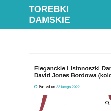
Skip
TOREBKI
to
content
DAMSKIE
Eleganckie Listonoszki Da
David Jones Bordowa (kolo
Posted on
22 lutego 2022