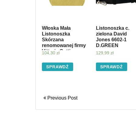
Włoska Mała
Listonoszka c.
Listonoszka
zielona David
Skórzana
Jones 6602-1
renomowanej firmy
D.GREEN
Vittoria Gotti
104,30
zł
129,99
zł
Limonka (kolory)
SPRAWDŹ
SPRAWDŹ
Previous Post