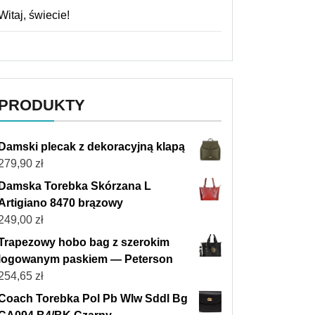
Witaj, świecie!
PRODUKTY
Damski plecak z dekoracyjną klapą
279,90
zł
Damska Torebka Skórzana L
Artigiano 8470 brązowy
249,00
zł
Trapezowy hobo bag z szerokim
logowanym paskiem — Peterson
254,65
zł
Coach Torebka Pol Pb Wlw Sddl Bg