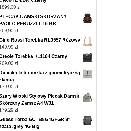
CA094 B4/BK Czarny
1899,00
zł
PLECAK DAMSKI SKÓRZANY
PAOLO PERUZZI T-16-BR
269,90
zł
Gino Rossi Torebka RL0557 Różowy
149,99
zł
Creole Torebka K11184 Czarny
269,00
zł
Damska listonoszka z geometryczną
klamrą
179,90
zł
Szary Włoski Stylowy Plecak Damski
Skórzany Zamsz A4 W01
179,29
zł
Guess Torba GUTB8G4GFGR 8"
szara /grey 4G Big