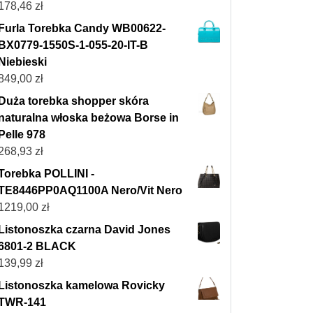
178,46
zł
Furla Torebka Candy WB00622-
BX0779-1550S-1-055-20-IT-B
Niebieski
849,00
zł
Duża torebka shopper skóra
naturalna włoska beżowa Borse in
Pelle 978
268,93
zł
Torebka POLLINI -
TE8446PP0AQ1100A Nero/Vit Nero
1219,00
zł
Listonoszka czarna David Jones
6801-2 BLACK
139,99
zł
Listonoszka kamelowa Rovicky
TWR-141