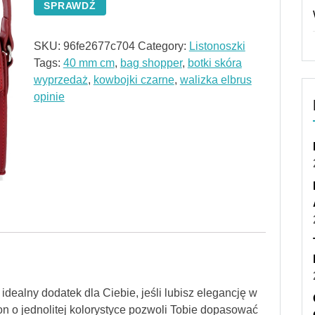
SPRAWDŹ
SKU:
96fe2677c704
Category:
Listonoszki
Tags:
40 mm cm
,
bag shopper
,
botki skóra
wyprzedaż
,
kowbojki czarne
,
walizka elbrus
opinie
idealny dodatek dla Ciebie, jeśli lubisz elegancję w
 o jednolitej kolorystyce pozwoli Tobie dopasować