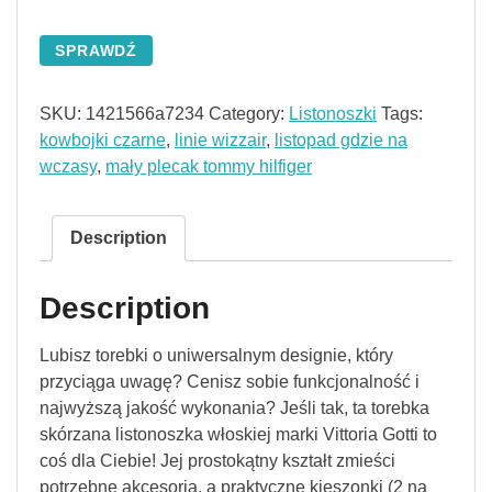
SPRAWDŹ
SKU:
1421566a7234
Category:
Listonoszki
Tags:
kowbojki czarne
,
linie wizzair
,
listopad gdzie na
wczasy
,
mały plecak tommy hilfiger
Description
Description
Lubisz torebki o uniwersalnym designie, który
przyciąga uwagę? Cenisz sobie funkcjonalność i
najwyższą jakość wykonania? Jeśli tak, ta torebka
skórzana listonoszka włoskiej marki Vittoria Gotti to
coś dla Ciebie! Jej prostokątny kształt zmieści
potrzebne akcesoria, a praktyczne kieszonki (2 na