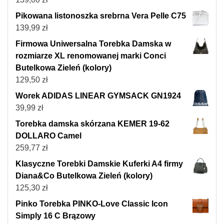
Pikowana listonoszka srebrna Vera Pelle C75
139,99
zł
Firmowa Uniwersalna Torebka Damska w
rozmiarze XL renomowanej marki Conci
Butelkowa Zieleń (kolory)
129,50
zł
Worek ADIDAS LINEAR GYMSACK GN1924
39,99
zł
Torebka damska skórzana KEMER 19-62
DOLLARO Camel
259,77
zł
Klasyczne Torebki Damskie Kuferki A4 firmy
Diana&Co Butelkowa Zieleń (kolory)
125,30
zł
Pinko Torebka PINKO-Love Classic Icon
Simply 16 C Brązowy