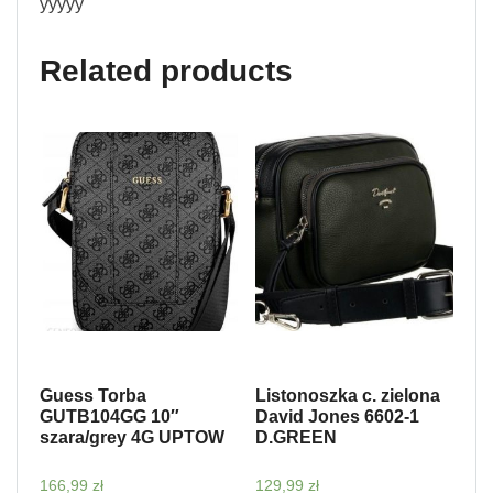
yyyyy
Related products
Guess Torba
Listonoszka c. zielona
GUTB104GG 10″
David Jones 6602-1
szara/grey 4G UPTOW
D.GREEN
166,99
zł
129,99
zł