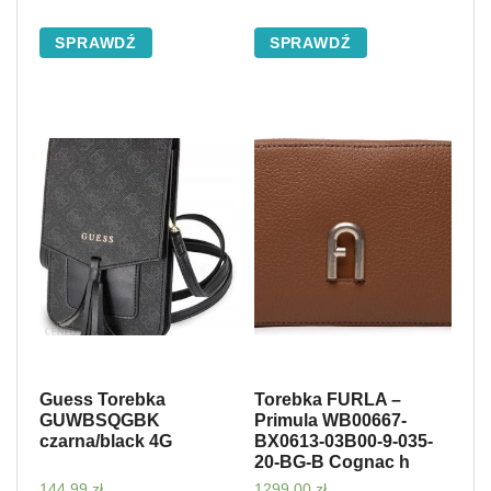
SPRAWDŹ
SPRAWDŹ
Guess Torebka
Torebka FURLA –
GUWBSQGBK
Primula WB00667-
czarna/black 4G
BX0613-03B00-9-035-
20-BG-B Cognac h
144,99
zł
1299,00
zł