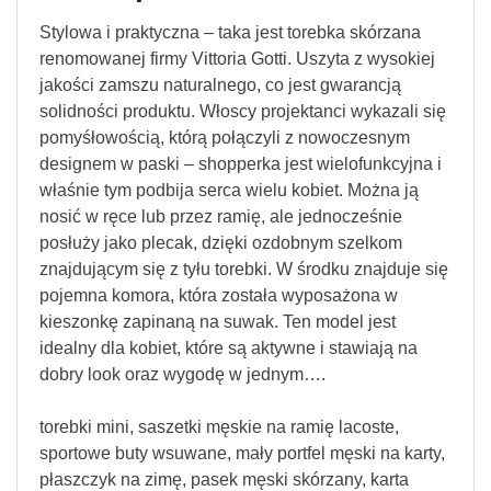
Stylowa i praktyczna – taka jest torebka skórzana
renomowanej firmy Vittoria Gotti. Uszyta z wysokiej
jakości zamszu naturalnego, co jest gwarancją
solidności produktu. Włoscy projektanci wykazali się
pomyśłowością, którą połączyli z nowoczesnym
designem w paski – shopperka jest wielofunkcyjna i
właśnie tym podbija serca wielu kobiet. Można ją
nosić w ręce lub przez ramię, ale jednocześnie
posłuży jako plecak, dzięki ozdobnym szelkom
znajdującym się z tyłu torebki. W środku znajduje się
pojemna komora, która została wyposażona w
kieszonkę zapinaną na suwak. Ten model jest
idealny dla kobiet, które są aktywne i stawiają na
dobry look oraz wygodę w jednym….
torebki mini, saszetki męskie na ramię lacoste,
sportowe buty wsuwane, mały portfel męski na karty,
płaszczyk na zimę, pasek męski skórzany, karta