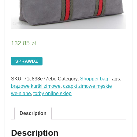
132,85
zł
SPRAWDŹ
SKU:
71c838e77ebe
Category:
Shopper bag
Tags:
brązowe kurtki zimowe
,
czapki zimowe męskie
wełniane
,
torby online sklep
Description
Description