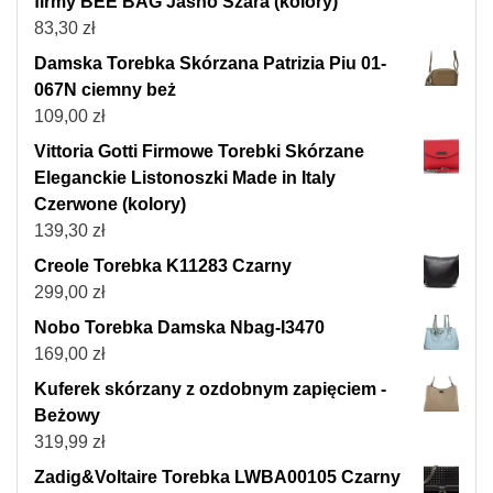
firmy BEE BAG Jasno Szara (kolory)
83,30
zł
Damska Torebka Skórzana Patrizia Piu 01-
067N ciemny beż
109,00
zł
Vittoria Gotti Firmowe Torebki Skórzane
Eleganckie Listonoszki Made in Italy
Czerwone (kolory)
139,30
zł
Creole Torebka K11283 Czarny
299,00
zł
Nobo Torebka Damska Nbag-I3470
169,00
zł
Kuferek skórzany z ozdobnym zapięciem -
Beżowy
319,99
zł
Zadig&Voltaire Torebka LWBA00105 Czarny