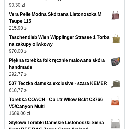
90,30
zł
Vera Pelle Modna Skórzana Listonoszka M
Taupe 115
215,90
zł
Taschendieb Wien Wipplinger Strasse 1 Torba
na zakupy oliwkowy
970,00
zł
Piękna torebka folk ręcznie malowana skóra
handmade
292,77
zł
507 Teczka damska exclusive - szara KEMER
618,77
zł
Torebka COACH - Cb Ltr Wllow Bckt C3766
V5/Canyon Multi
1689,00
zł
Stylowe Torebki Damskie Listonoszki Siena