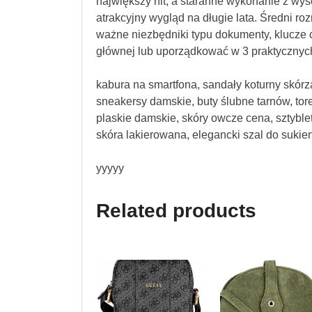
największy hit, a staranne wykonanie z w
atrakcyjny wygląd na długie lata. Średni ro
ważne niezbędniki typu dokumenty, klucze 
głównej lub uporządkować w 3 praktycznyc
kabura na smartfona, sandały koturny skórz
sneakersy damskie, buty ślubne tarnów, tor
plaskie damskie, skóry owcze cena, sztyblet
skóra lakierowana, elegancki szal do sukie
yyyyy
Related products