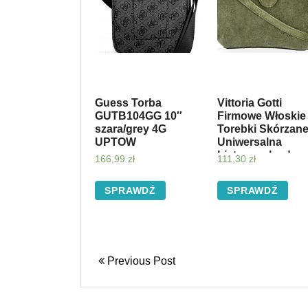
Guess Torba
Vittoria Gotti
GUTB104GG 10″
Firmowe Włoskie
szara/grey 4G
Torebki Skórzan
UPTOW
Uniwersalna
Listonoszka do
166,99
zł
111,30
zł
noszenia na co
dzień Zielona
SPRAWDŹ
SPRAWDŹ
(kolory)
Previous Post