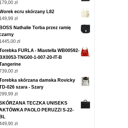
179,00
zł
Worek ecru skórzany L82
149,99
zł
BOSS Nathalie Torba przez ramię
czarny
1445,00
zł
Torebka FURLA - Miastella WB00592-
BX0053-TNG00-1-007-20-IT-B
Tangerine
739,00
zł
Torebka skórzana damska Rovicky
TD-026 szara - Szary
299,99
zł
SKÓRZANA TECZKA UNISEKS
AKTÓWKA PAOLO PERUZZI S-22-
BL
449,90
zł