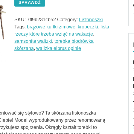
SPRAWDŹ
SKU:
7ff9b231cb52
Category:
Listonoszki
Tags:
brązowe kurtki zimowe
,
kropeczki
,
lista
rzeczy które trzeba wziąć na wakacje
,
samsonite walizki
,
torebka biodrówka
skórzana
,
walizka elbrus opinie
entować się stylowo? Ta skórzana listonoszka
a Ciebie! Model wyprodukowany przez renomowaną
rzykujesz spojrzenia. Okrągły kształt torebki to