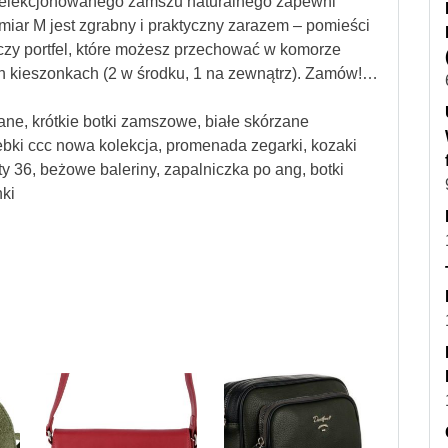
yselekcjonowanego zamszu naturalnego zapewni
zmiar M jest zgrabny i praktyczny zarazem – pomieści
czy portfel, które możesz przechować w komorze
h kieszonkach (2 w środku, 1 na zewnątrz). Zamów!…
ane, krótkie botki zamszowe, białe skórzane
ebki ccc nowa kolekcja, promenada zegarki, kozaki
y 36, beżowe baleriny, zapalniczka po ang, botki
nki