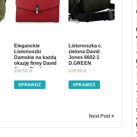
Eleganckie
Listonoszka c.
Listonoszki
zielona David
e
Damskie na każdą
Jones 6602-1
okazję firmy David
D.GREEN
Jones Bordowa
108,50
zł
129,99
zł
(kolory)
SPRAWDŹ
SPRAWDŹ
Next Post