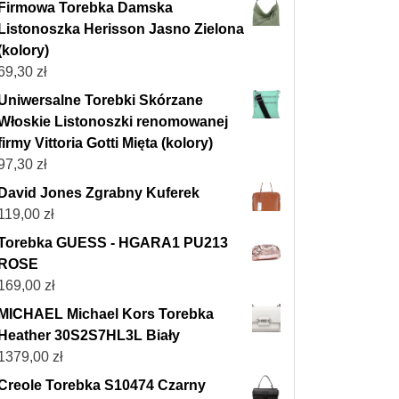
Firmowa Torebka Damska
Listonoszka Herisson Jasno Zielona
(kolory)
69,30
zł
Uniwersalne Torebki Skórzane
Włoskie Listonoszki renomowanej
firmy Vittoria Gotti Mięta (kolory)
97,30
zł
David Jones Zgrabny Kuferek
119,00
zł
Torebka GUESS - HGARA1 PU213
ROSE
169,00
zł
MICHAEL Michael Kors Torebka
Heather 30S2S7HL3L Biały
1379,00
zł
Creole Torebka S10474 Czarny