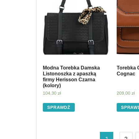
Modna Torebka Damska
Torebka 
Listonoszka z apaszką
Cognac
firmy Herisson Czarna
(kolory)
104,30
zł
209,00
zł
SPRAWDŹ
SPRAW
1
2