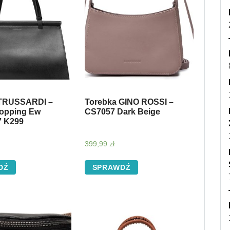
 TRUSSARDI –
Torebka GINO ROSSI –
opping Ew
CS7057 Dark Beige
7 K299
399,99
zł
DŹ
SPRAWDŹ