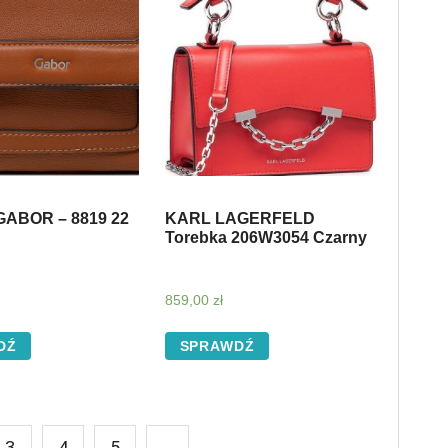
GABOR – 8819 22
KARL LAGERFELD
Torebka 206W3054 Czarny
859,00
zł
DŹ
SPRAWDŹ
3
4
5
→