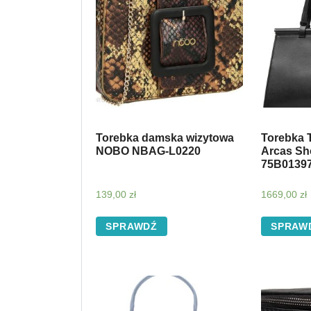
Torebka damska wizytowa
Torebka
NOBO NBAG-L0220
Arcas Sh
75B0139
139,00
zł
1669,00
zł
SPRAWDŹ
SPRAW