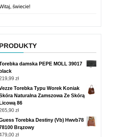
Witaj, świecie!
PRODUKTY
Torebka damska PEPE MOLL 39017
black
219,99
zł
Vezze Torebka Typu Worek Koniak
Skóra Naturalna Zamszowa Ze Skórą
Licową 86
265,90
zł
Guess Torebka Destiny (Vb) Hwvb78
78100 Brązowy
479,00
zł