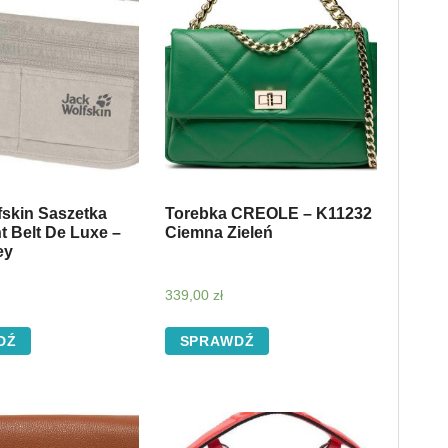
fskin Saszetka
Torebka CREOLE – K11232
 Belt De Luxe –
Ciemna Zieleń
ey
339,00
zł
DŹ
SPRAWDŹ