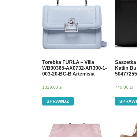
Torebka FURLA – Villa
Saszetka
WB00365-AX0732-AR300-1-
Katlin B
003-20-BG-B Artemisia
50477255
1329,00
zł
749,00
zł
SPRAWDŹ
SPRAW