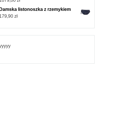
1079,00
zł
Damska listonoszka z rzemykiem
179,90
zł
yyyyy