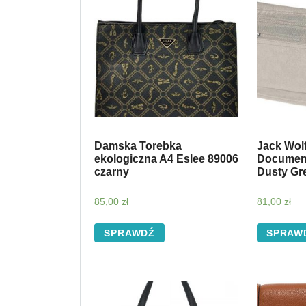
Damska Torebka
Jack Wol
ekologiczna A4 Eslee 89006
Document
czarny
Dusty Gr
85,00
zł
81,00
zł
SPRAWDŹ
SPRAW