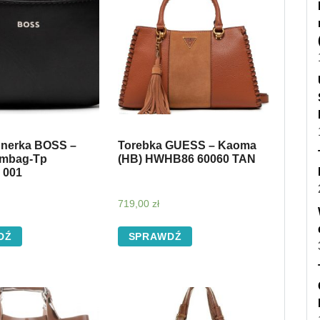
 nerka BOSS –
Torebka GUESS – Kaoma
umbag-Tp
(HB) HWHB86 60060 TAN
 001
719,00
zł
DŹ
SPRAWDŹ