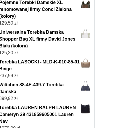
Pojemne Torebki Damskie XL
renomowanej firmy Conci Zielona
(kolory)
129,50
zł
Uniwersalna Torebka Damska
Shopper Bag XL firmy David Jones
Biała (kolory)
125,30
zł
Torebka LASOCKI - MLD-K-010-85-01
Beige
237,99
zł
Wittchen 88-4E-439-7 Torebka
damska
399,92
zł
Torebka LAUREN RALPH LAUREN -
Cameryn 29 431859605001 Lauren
Nav