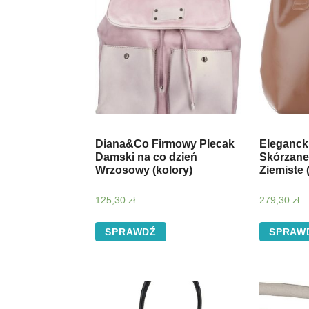
Diana&Co Firmowy Plecak
Eleganck
Damski na co dzień
Skórzane
Wrzosowy (kolory)
Ziemiste 
125,30
zł
279,30
zł
SPRAWDŹ
SPRAW