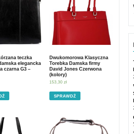
kórzana teczka
Dwukomorowa Klasyczna
damska elegancka
Torebka Damska firmy
a czarna G3 –
David Jones Czerwona
(kolory)
153,30
zł
DŹ
SPRAWDŹ