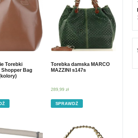
ie Torebki
Torebka damska MARCO
 Shopper Bag
MAZZINI s147s
(kolory)
289,99
zł
DŹ
SPRAWDŹ