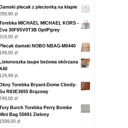
Damski plecak z plecionką na klapie
289,90
zł
Torebka MICHAEL MICHAEL KORS -
Eva 30F9SV0T3B Opt/Pgrey
819,00
zł
Plecak damski NOBO NBAG-M0440
199,00
zł
Listonoszka taupe beżowa skórzana
X40
129,99
zł
Dkny Torebka Bryant-Dome Cbody-
Su R83E3655 Brązowy
749,00
zł
Tory Burch Torebka Perry Bombe
Mini Bag 55691 Zielony
1599,00
zł