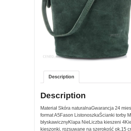
Description
Description
Materiał Skóra naturalnaGwarancja 24 mie
format A5Fason ListonoszkaŚcianki torby 
błyskawicznyKlapa NieLiczba kieszeni 4Ki
kieszonki, rozsuwane na szerokość ok.15 c