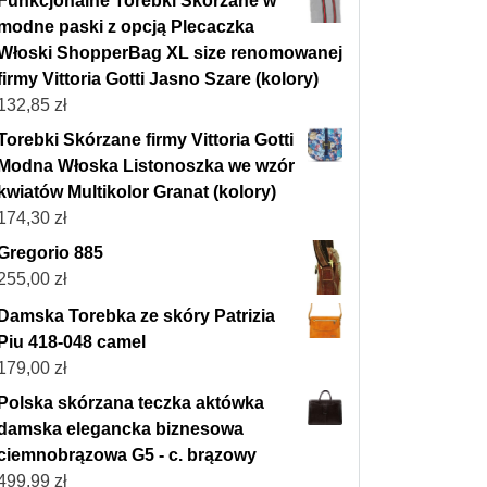
Funkcjonalne Torebki Skórzane w
modne paski z opcją Plecaczka
Włoski ShopperBag XL size renomowanej
firmy Vittoria Gotti Jasno Szare (kolory)
132,85
zł
Torebki Skórzane firmy Vittoria Gotti
Modna Włoska Listonoszka we wzór
kwiatów Multikolor Granat (kolory)
174,30
zł
Gregorio 885
255,00
zł
Damska Torebka ze skóry Patrizia
Piu 418-048 camel
179,00
zł
Polska skórzana teczka aktówka
damska elegancka biznesowa
ciemnobrązowa G5 - c. brązowy
499,99
zł