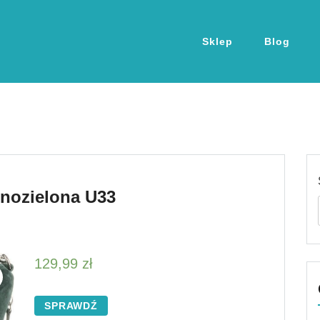
Sklep
Blog
mnozielona U33
129,99
zł
SPRAWDŹ