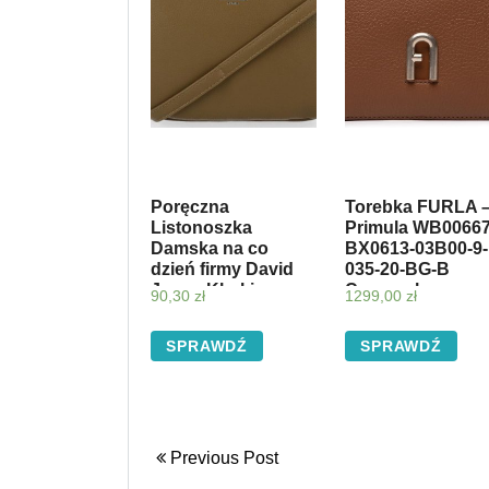
Poręczna
Torebka FURLA 
Listonoszka
Primula WB00667
Damska na co
BX0613-03B00-9-
dzień firmy David
035-20-BG-B
Jones Khaki
Cognac h
90,30
zł
1299,00
zł
(kolory)
SPRAWDŹ
SPRAWDŹ
Previous Post