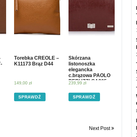
–
Torebka CREOLE –
Skórzana
-
K11173 Brąz D44
listonoszka
elegancka
c.brązowa PAOLO
PERUZZI GA305 –
149,00
zł
239,99
zł
c. brązowy
SPRAWDŹ
SPRAWDŹ
Next Post