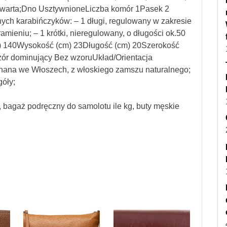
 otwarta;Dno UsztywnioneLiczba komór 1Pasek 2
ych karabińczyków: – 1 długi, regulowany w zakresie
mieniu; – 1 krótki, nieregulowany, o długości ok.50
m) 140Wysokość (cm) 23Długość (cm) 20Szerokość
r dominujący Bez wzoruUkład/Orientacja
nana we Włoszech, z włoskiego zamszu naturalnego;
góły;
, bagaż podręczny do samolotu ile kg, buty męskie