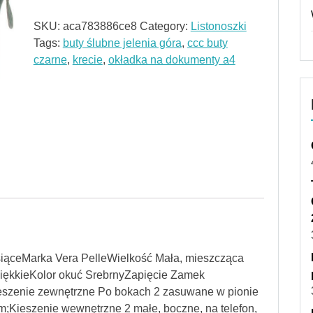
SKU:
aca783886ce8
Category:
Listonoszki
Tags:
buty ślubne jelenia góra
,
ccc buty
czarne
,
krecie
,
okładka na dokumenty a4
siąceMarka Vera PelleWielkość Mała, mieszcząca
MiękkieKolor okuć SrebrnyZapięcie Zamek
eszenie zewnętrzne Po bokach 2 zasuwane w pionie
m;Kieszenie wewnętrzne 2 małe, boczne, na telefon,