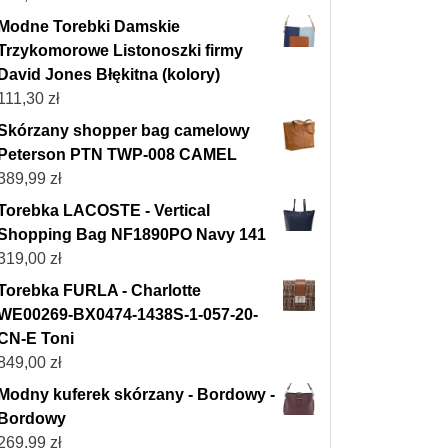
Modne Torebki Damskie
Trzykomorowe Listonoszki firmy
David Jones Błękitna (kolory)
111,30
zł
Skórzany shopper bag camelowy
Peterson PTN TWP-008 CAMEL
389,99
zł
Torebka LACOSTE - Vertical
Shopping Bag NF1890PO Navy 141
319,00
zł
Torebka FURLA - Charlotte
WE00269-BX0474-1438S-1-057-20-
CN-E Toni
849,00
zł
Modny kuferek skórzany - Bordowy -
Bordowy
269,99
zł