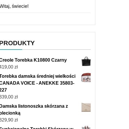
Witaj, świecie!
PRODUKTY
Creole Torebka K10800 Czarny
419,00
zł
Torebka damska średniej wielkości
CANADA VOICE - ANEKKE 35803-
227
339,00
zł
Damska listonoszka skórzana z
plecionką
329,90
zł