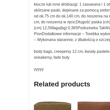
klucze lub inne drobiazgi: 1 zasuwana i 1
skórzane paski, dopinane za pomocą srebrn
od ok.75 cm do ok.140 cm, do noszenia na ra
cm, do noszenia w ręce;Długość paska (c
(cm) 12,5Waga(kg) 0,365Podszewka TakWzó
PionDodatkowe informacje – Torebka wyko
– Wykonana starannie, z dbałością o szcze
body bags, creepersy 12 cm, kwiaty pastele
sneakersy, fado buty
yyyyy
Related products