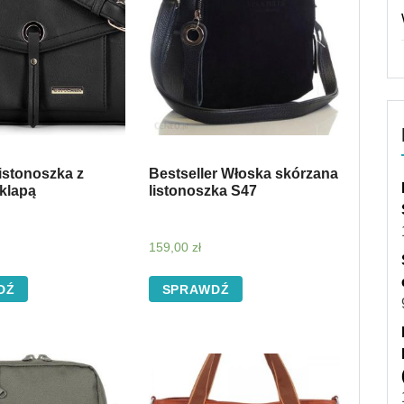
istonoszka z
Bestseller Włoska skórzana
klapą
listonoszka S47
159,00
zł
DŹ
SPRAWDŹ