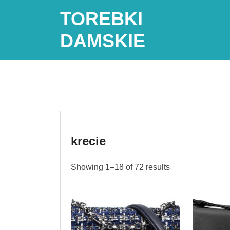
Skip
TOREBKI
to
content
DAMSKIE
krecie
Showing 1–18 of 72 results