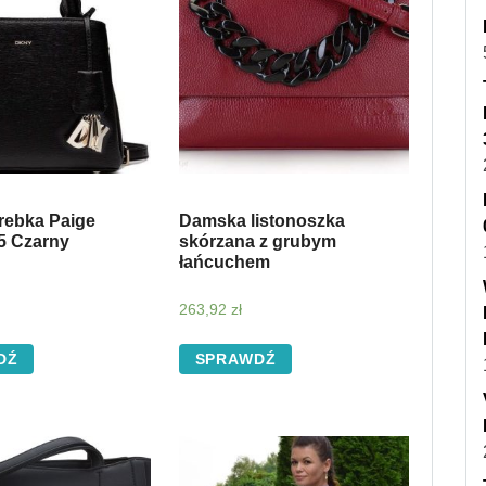
ebka Paige
Damska listonoszka
5 Czarny
skórzana z grubym
łańcuchem
263,92
zł
DŹ
SPRAWDŹ