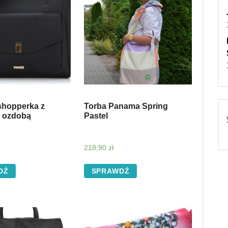
shopperka z
Torba Panama Spring
 ozdobą
Pastel
218,90
zł
DŹ
SPRAWDŹ