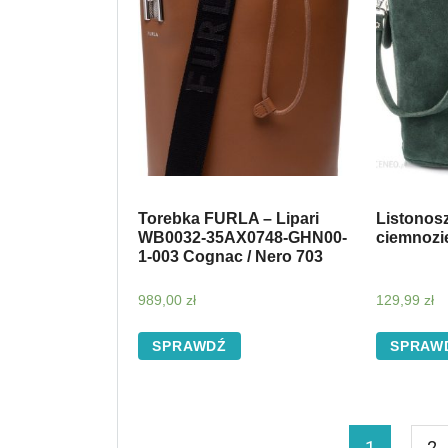
Torebka FURLA – Lipari
Listonos
WB0032-35AX0748-GHN00-
ciemnozi
1-003 Cognac / Nero 703
989,00
zł
129,99
zł
SPRAWDŹ
SPRAW
1
2