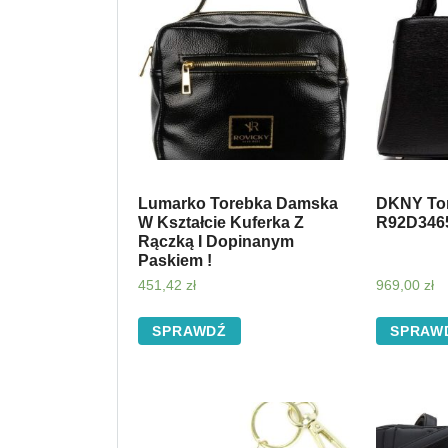
Lumarko Torebka Damska
DKNY Tor
W Kształcie Kuferka Z
R92D346
Rączką I Dopinanym
Paskiem !
451,42
zł
969,00
zł
SPRAWDŹ
SPRAW