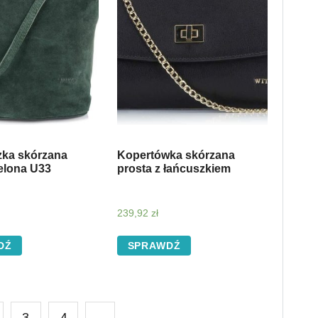
zka skórzana
Kopertówka skórzana
elona U33
prosta z łańcuszkiem
239,92
zł
DŹ
SPRAWDŹ
3
4
→