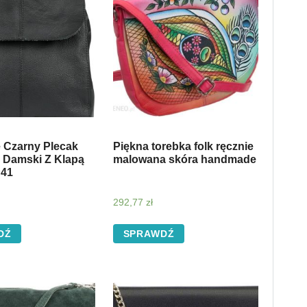
e Czarny Plecak
Piękna torebka folk ręcznie
 Damski Z Klapą
malowana skóra handmade
S41
292,77
zł
DŹ
SPRAWDŹ