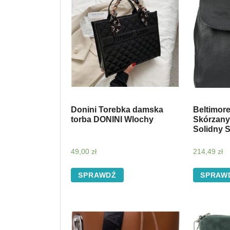
Donini Torebka damska
Beltimor
torba DONINI Wlochy
Skórzany
Solidny 
49,00
zł
214,49
zł
SPRAWDŹ
SPRAW