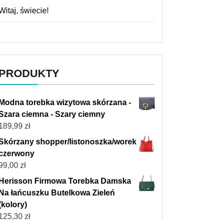
Witaj, świecie!
PRODUKTY
Modna torebka wizytowa skórzana -
Szara ciemna - Szary ciemny
189,99
zł
Skórzany shopper/listonoszka/worek
czerwony
99,00
zł
Herisson Firmowa Torebka Damska
Na łańcuszku Butelkowa Zieleń
(kolory)
125,30
zł