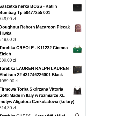
Saszetka nerka BOSS - Katlin
Bumbag-Tp 50477255 001
749,00
zł
Doughnut Reborn Macaroon Plecak
śliwka
349,00
zł
Torebka CREOLE - K11232 Ciemna
Zieleń
339,00
zł
Torebka LAUREN RALPH LAUREN -
Madison 22 431746226001 Black
1089,00
zł
Firmowa Torba Skórzana Vittoria
Gotti Made in Italy w rozmiarze XL
motyw Aligatora Czekoladowa (kolory)
314,30
zł