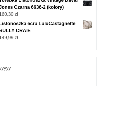
Torebka Listonoszka Vintage David
Jones Czarna 6636-2 (kolory)
160,30
zł
Listonoszka ecru LuluCastagnette
SULLY CRAIE
149,99
zł
yyyyy