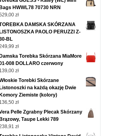
Torebka GUESS - Katey (WL) Mini
Bags HWWL78 70730 NRN
529,00
zł
TOREBKA DAMSKA SKÓRZANA
LISTONOSZKA PAOLO PERUZZI Z-
30-BL
249,99
zł
Damska Torebka Skórzana MiaMore
01-008 DOLLARO czerwony
139,00
zł
Włoskie Torebki Skórzane
Listonoszki na każdą okazję Dwie
Komory Ziemiste (kolory)
136,50
zł
Vera Pelle Zgrabny Plecak Skórzany
Brązowy, Taupe Lekki 789
238,91
zł