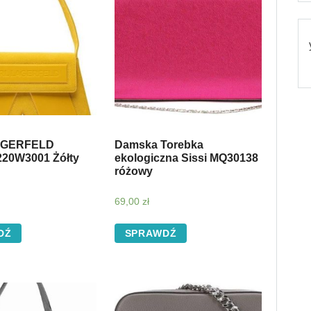
AGERFELD
Damska Torebka
220W3001 Żółty
ekologiczna Sissi MQ30138
różowy
69,00
zł
DŹ
SPRAWDŹ