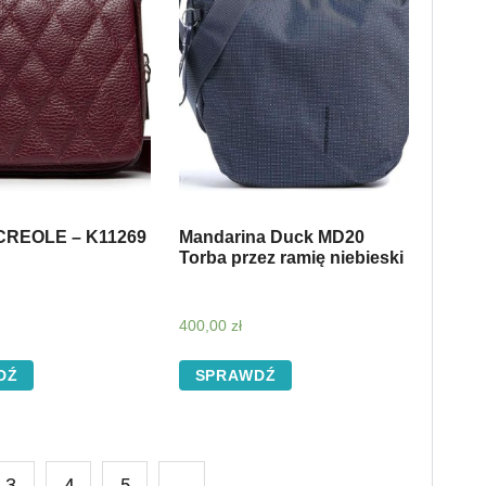
CREOLE – K11269
Mandarina Duck MD20
Torba przez ramię niebieski
400,00
zł
DŹ
SPRAWDŹ
3
4
5
→