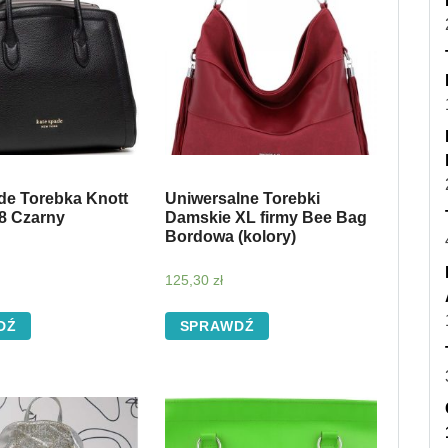
de Torebka Knott
Uniwersalne Torebki
8 Czarny
Damskie XL firmy Bee Bag
Bordowa (kolory)
125,30
zł
DŹ
SPRAWDŹ