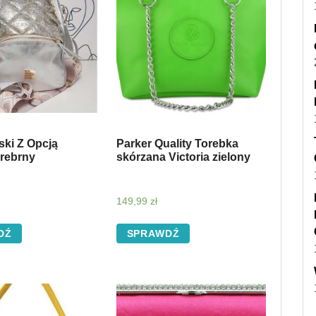
ki Z Opcją
Parker Quality Torebka
Srebrny
skórzana Victoria zielony
149,99
zł
DŹ
SPRAWDŹ