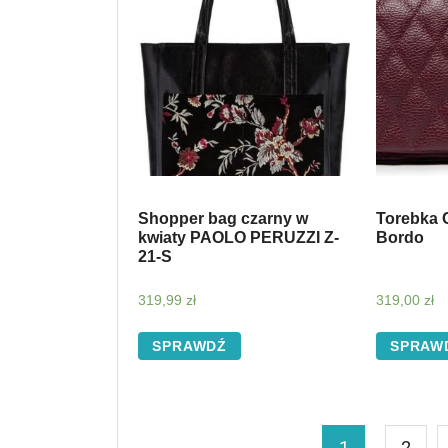
Shopper bag czarny w
Torebka 
kwiaty PAOLO PERUZZI Z-
Bordo
21-S
319,99
zł
319,00
zł
SPRAWDŹ
SPRAW
1
2