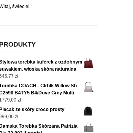
Witaj, świecie!
PRODUKTY
Stylowa torebka kuferek z ozdobnym
suwakiem, włoska skóra naturalna
545,77
zł
Torebka COACH - Clrblk Willow Sb
C2590 B4TY5 B4/Dove Grey Multi
1779,00
zł
Plecak ze skóry croco prosty
999,00
zł
Damska Torebka Skórzana Patrizia