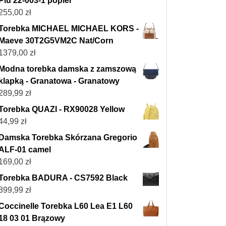
Piu 22-003-1 popiel
255,00
zł
Torebka MICHAEL MICHAEL KORS -
Maeve 30T2G5VM2C Nat/Corn
1379,00
zł
Modna torebka damska z zamszową
klapką - Granatowa - Granatowy
289,99
zł
Torebka QUAZI - RX90028 Yellow
44,99
zł
Damska Torebka Skórzana Gregorio
ALF-01 camel
169,00
zł
Torebka BADURA - CS7592 Black
399,99
zł
Coccinelle Torebka L60 Lea E1 L60
18 03 01 Brązowy