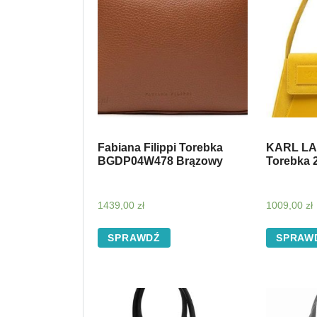
Fabiana Filippi Torebka
KARL L
BGDP04W478 Brązowy
Torebka 
1439,00
zł
1009,00
zł
SPRAWDŹ
SPRAW