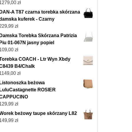
1279,00
zł
DAN-A T87 czarna torebka skórzana
damska kuferek - Czarny
229,99
zł
Damska Torebka Skórzana Patrizia
Piu 01-067N jasny popiel
109,00
zł
Torebka COACH - Ltr Wyn Xbdy
C8439 B4/Chalk
1149,00
zł
Listonoszka beżowa
LuluCastagnette ROSIER
CAPPUCINO
129,99
zł
Worek beżowy taupe skórzany L82
149,99
zł