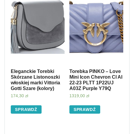
Eleganckie Torebki
Torebka PINKO – Love
Skórzane Listonoszki
Mini Icon Chevron Cl AI
włoskiej marki Vittoria
22-23 PLTT 1P22UJ
Gotti Szare (kolory)
A03Z Purple Y79Q
174,30
zł
1319,00
zł
SPRAWDŹ
SPRAWDŹ