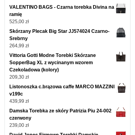
VALENTINO BAGS - Czarna torebka Divina na
ramię
525,00
zł
Skórzany Plecak Big Star JJ574024 Czarno-
Srebrny
264,99
zł
Vittoria Gotti Modne Torebki Skórzane
SopperBag XL z wycinanym wzorem
Czekoladowa (kolory)
209,30
zł
Listonoszka c.brązowa caffe MARCO MAZZINI
v199c
439,99
zł
Damska Torebka ze skóry Patrizia Piu 24-002
czerwony
239,00
zł
David Jones Firmowe Torebki Damskie