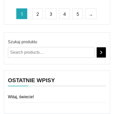
1
2
3
4
5
→
Szukaj produktu
OSTATNIE WPISY
Witaj, świecie!