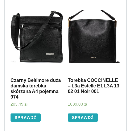
Czarny Beltimore duża
Torebka COCCINELLE
damska torebka
– L3a Estelle E1 L3A 13
skórzana A4 pojemna
02 01 Noir 001
974
203,49
zł
1039,00
zł
SPRAWDŹ
SPRAWDŹ