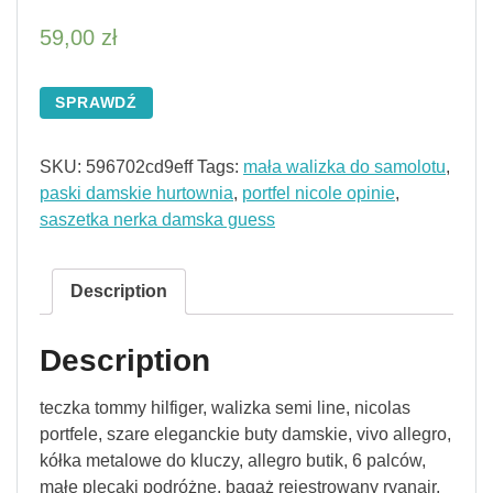
59,00
zł
SPRAWDŹ
SKU:
596702cd9eff
Tags:
mała walizka do samolotu
,
paski damskie hurtownia
,
portfel nicole opinie
,
saszetka nerka damska guess
Description
Description
teczka tommy hilfiger, walizka semi line, nicolas
portfele, szare eleganckie buty damskie, vivo allegro,
kółka metalowe do kluczy, allegro butik, 6 palców,
małe plecaki podróżne, bagaż rejestrowany ryanair,