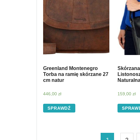
Greenland Montenegro
Skórzana
Torba na ramię skórzane 27
Listonos
cm natur
Naturaln
446,00
zł
159,00
zł
SPRAWDŹ
SPRAW
1
2