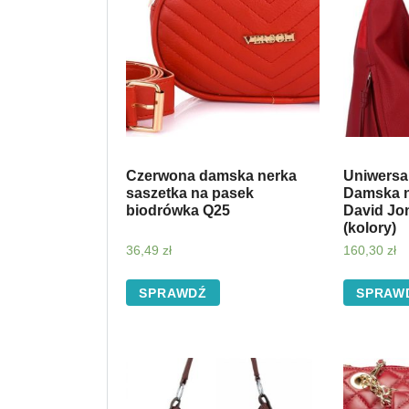
Czerwona damska nerka
Uniwersa
saszetka na pasek
Damska n
biodrówka Q25
David Jo
(kolory)
36,49
zł
160,30
zł
SPRAWDŹ
SPRAW