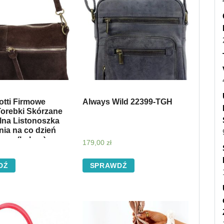
Gotti Firmowe
Always Wild 22399-TGH
Torebki Skórzane
lna Listonoszka
ia na co dzień
owa (kolory)
179,00
zł
DŹ
SPRAWDŹ