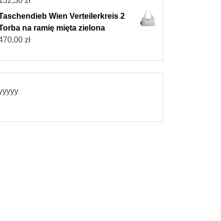
132,30
zł
Taschendieb Wien Verteilerkreis 2
Torba na ramię mięta zielona
470,00
zł
yyyyy