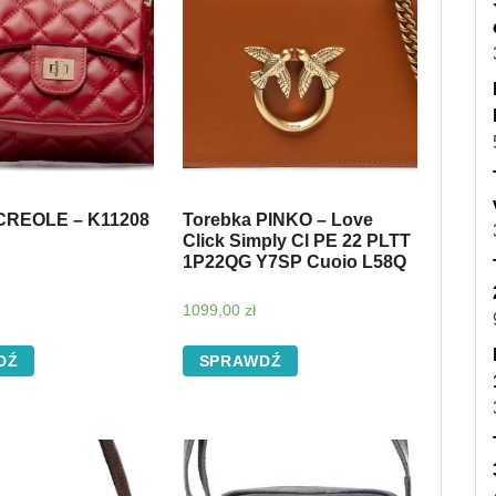
CREOLE – K11208
Torebka PINKO – Love
Click Simply Cl PE 22 PLTT
1P22QG Y7SP Cuoio L58Q
1099,00
zł
DŹ
SPRAWDŹ