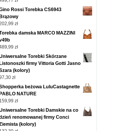
499,77
zł
Gino Rossi Torebka CS6943
Brązowy
202,99
zł
Torebka damska MARCO MAZZINI
v49b
489,99
zł
Uniwersalne Torebki Skórzane
Listonoszki firmy Vittoria Gotti Jasno
Szara (kolory)
97,30
zł
Shopperka beżowa LuluCastagnette
PABLO NATURE
159,99
zł
Uniwersalne Torebki Damskie na co
dzień renomowanej firmy Conci
Ziemista (kolory)