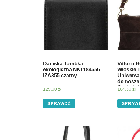
Damska Torebka
Vittoria 
ekologiczna NKI 184656
Włoskie 
IZA355 czarny
Uniwersa
do noszen
Czekolad
129,00
zł
104,30
zł
SPRAWDŹ
SPRAW