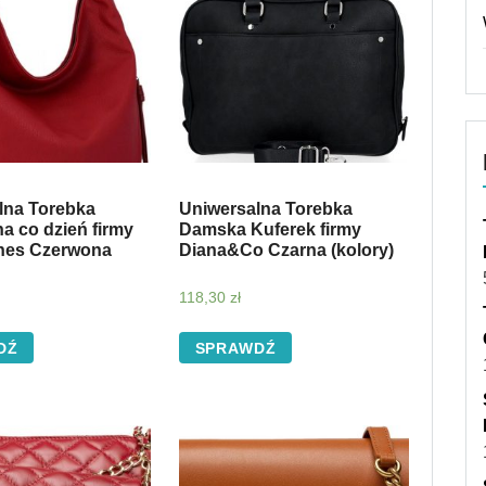
lna Torebka
Uniwersalna Torebka
a co dzień firmy
Damska Kuferek firmy
nes Czerwona
Diana&Co Czarna (kolory)
118,30
zł
DŹ
SPRAWDŹ