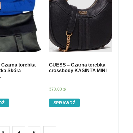
 Czarna torebka
GUESS – Czarna torebka
zka Skóra
crossbody KASINTA MINI
a
379,00
zł
DŹ
SPRAWDŹ
3
4
5
→