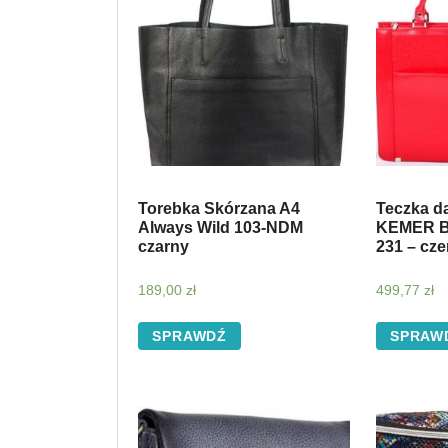
Torebka Skórzana A4
Teczka d
Always Wild 103-NDM
KEMER B
czarny
231 – cz
189,00
zł
499,77
zł
SPRAWDŹ
SPRAW