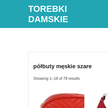
Skip
TOREBKI
to
content
DAMSKIE
półbuty męskie szare
Showing 1–18 of 78 results