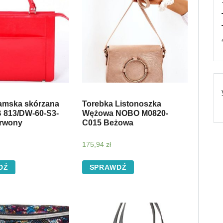
amska skórzana
Torebka Listonoszka
 813/DW-60-S3-
Wężowa NOBO M0820-
erwony
C015 Beżowa
175,94
zł
DŹ
SPRAWDŹ