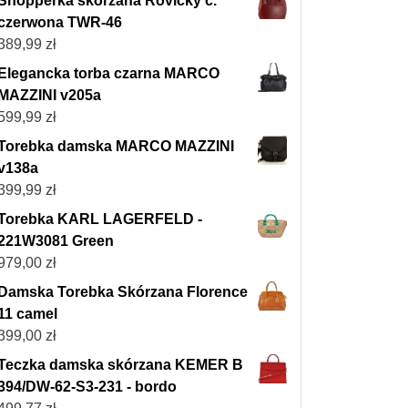
Shopperka skórzana Rovicky c.
czerwona TWR-46
389,99
zł
Elegancka torba czarna MARCO
MAZZINI v205a
599,99
zł
Torebka damska MARCO MAZZINI
v138a
399,99
zł
Torebka KARL LAGERFELD -
221W3081 Green
979,00
zł
Damska Torebka Skórzana Florence
11 camel
399,00
zł
Teczka damska skórzana KEMER B
394/DW-62-S3-231 - bordo