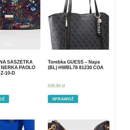
NA SASZETKA
Torebka GUESS – Naya
 NERKA PAOLO
(BL) HWBL78 81230 COA
Z-10-D
539,00
zł
DŹ
SPRAWDŹ